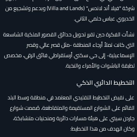
شركة "فيلا أند لاندس" (Villa and Lands) وبدعم وتشجيع من
الخديوي عباس حلمي الثاني.
نشأت الفكرة حين تقرر تحويل حدائق القصور الملكية الشاسعة
التي كانت تملأ أرجاء المنطقة -مثل قصر عالي وقصر
الإسماعيلية- إلى حي سكني أرستقراطي فائق الرقي، مخصص
لطبقة الباشوات والأمراء والنخبة.
التخطيط الدائري الذكي
على نقيض التخطيط التقليدي المعتمد في منطقة وسط البلد
القائم على الشوارع المستقيمة والمتقاطعة، صُممت شوارع
جاردن سيتي على هيئة مسارات دائرية ومنحنيات متشابكة،
وكان الهدف من هذا التخطيط: