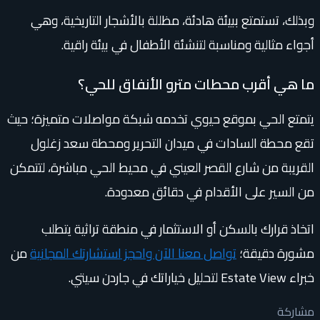
وبذلك، تستمتع ببيئة هادئة، مظللة بالأشجار التاريخية، وهي
أجواء مثالية ومناسبة لتنشئة الأطفال في بيئة راقية.
ما هي أقرب محطات مترو الأنفاق للحي؟
يتمتع الحي بموقع حيوي تخدمه شبكة مواصلات متميزة؛ حيث
تقع محطة السادات في ميدان التحرير ومحطة سعد زغلول
القريبة من شارع القصر العيني في محيط الحي مباشرة، لتتمكن
من السير على الأقدام في دقائق معدودة.
اتخاذ قرارك بالسكن أو الاستثمار في منطقة تراثية يتطلب
مشورة دقيقة؛
تواصل معنا الآن واحجز استشارتك المجانية
من
خبراء Estate View لتحليل خياراتك في جاردن سيتي.
مشاركة