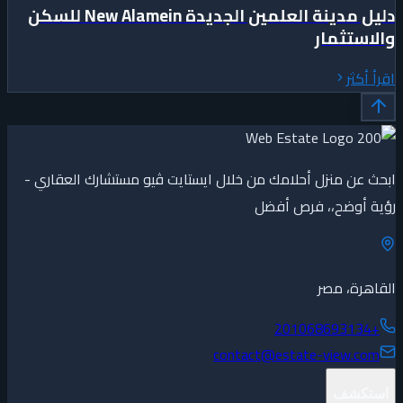
دليل مدينة العلمين الجديدة New Alamein للسكن
والاستثمار
اقرأ أكثر
ابحث عن منزل أحلامك من خلال ايستايت ڤيو مستشارك العقاري -
رؤية أوضح،، فرص أفضل
القاهرة، مصر
+201068693134
contact@estate-view.com
استكشف