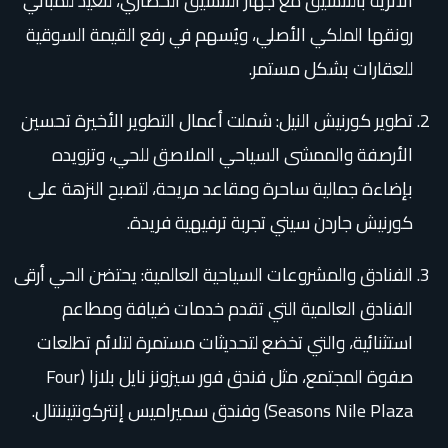
الأثرية بالتنسيق مع جهاز التنسيق الحضاري، لتعيد للمباني
رونقها الملكي الأصلي، ويُسهم في رفع القيمة السوقية
للعقارات بشكل مستمر.
تطوير كورنيش النيل: شملت أعمال التطوير الأخيرة تحسين
الأرصفة والممشى السياحي الملاصق للحي، وتزويده
بإضاءة جمالية ساحرة ومقاعد مريحة، لتصبح النزهة على
كورنيش جاردن سيتي تجربة ترفيهية فريدة.
الفنادق والمشروعات السياحية العالمية: يحتضن الحي أرقى
الفنادق العالمية التي تقدم خدمات ضيافة ومطاعم
استثنائية، والتي تخضع لتحديثات مستمرة لتلائم تطلعات
صفوة المجتمع، مثل فندق فور سيزونز نايل بلازا (Four
Seasons Nile Plaza) وفندق سميراميس إنتركونتيننتال.