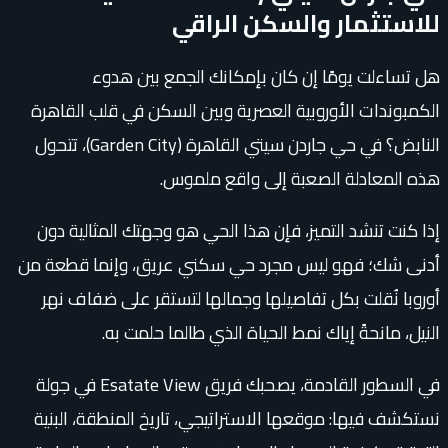
للاستثمار والسكن الراقي
هل تساءلت يومًا إن كان بإمكانك الجمع بين هدوء
الكمبوندات الأوروبية العصرية وبين السكن في قلب القاهرة
النابض؟ في حي جاردن سيتي القاهرة (Garden City)، تتحول
هذه المعادلة الصعبة إلى واقع ملموس.
إذا كنت تنشد التميز، فإن هذا الحي هو وجهتك المثالية دون
أدنى شك؛ فهو ليس مجرد حي سكني عريق، وإنما قطعة من
أوروبا نُقلت بكل تفاصيلها وجمالها لتستقر على ضفاف نهر
النيل، مانحةً إياك نمط الحياة الذي طالما حلمت به.
في السطور القادمة، يصحبك فريق Esatate View في جولة
نستكشف فيها: موقعها الاستراتيجي، تاريخ المنطقة، البنية