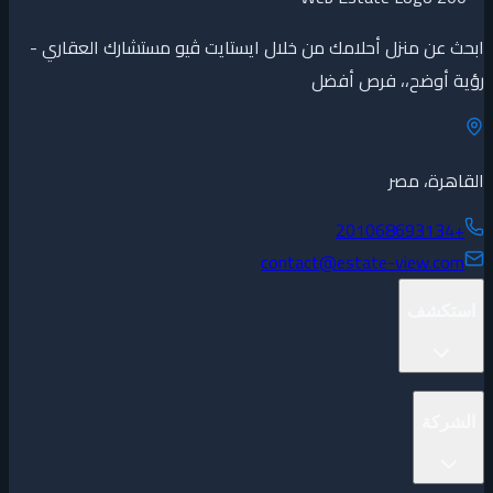
ابحث عن منزل أحلامك من خلال ايستايت ڤيو مستشارك العقاري -
رؤية أوضح،، فرص أفضل
القاهرة، مصر
+201068693134
contact@estate-view.com
استكشف
المشاريع
الشركة
العقارات
المطورين