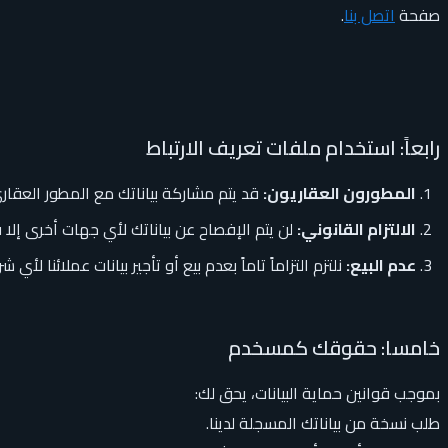
صفحة
اتصل بنا
.
رابعاً: استخدام ملفات تعريف الارتباط
المطورون العقاريون:
قد يتم مشاركة بياناتك مع المطور العقار
الالتزام القانوني:
لن يتم الإفصاح عن بياناتك لأي جهات أخرى إ
عدم البيع:
نلتزم التزاماً تاماً بعدم بيع أو تأجير بيانات عملائنا لأي
خامسا: حقوقك كمسخدم
بموجب قوانين حماية البيانات، يحق لك:
طلب نسخة من بياناتك المسجلة لدينا.