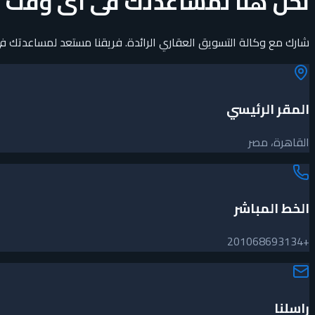
نحن هنا لمساعدتك فى اى وقت
شارك مع وكالة التسويق العقاري الرائدة. فريقنا مستعد لمساعدتك في
المقر الرئيسي
القاهرة، مصر
الخط المباشر
+201068693134
راسلنا