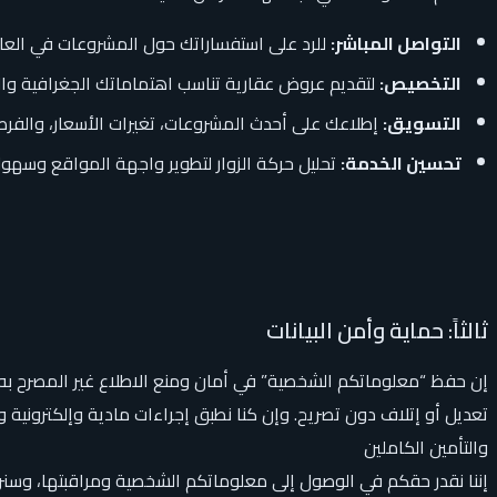
التواصل المباشر:
للرد على استفساراتك حول المشروعات في العاص
التخصيص:
لتقديم عروض عقارية تناسب اهتماماتك الجغرافية وال
التسويق:
إطلاعك على أحدث المشروعات، تغيرات الأسعار، والفرص
تحسين الخدمة:
تحليل حركة الزوار لتطوير واجهة المواقع وسهو
ثالثاً: حماية وأمن البيانات
إن حفظ “معلوماتكم الشخصية” في أمان ومنع الاطلاع غير المصرح به 
تعديل أو إتلاف دون تصريح. وإن كنا نطبق إجراءات مادية وإلكترونية 
والتأمين الكاملين
إننا نقدر حقكم في الوصول إلى معلوماتكم الشخصية ومراقبتها، وسن