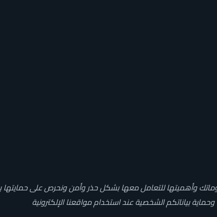
وماتك وأهميتها للتعامل معها بشكل حذر وأمن ونحرص على حمايتها ب
وحماية بياناتكم الشخصية عند استخدام مواقعنا الإلكترونية