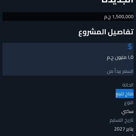
1,500,000 ج.م
تفاصيل المشروع
١٫٥ مليون ج.م
السعر يبدأ من
الحالة
متاح للبيع
النوع
سكني
تاريخ التسليم
يناير 2027