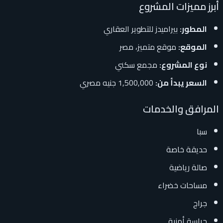
أبرز مميزات المشروع
المطور:
بيراميدز للتطوير العقاري
الموقع:
موقع متميز، مصر
نوع المشروع:
مجمع سكني
السعر يبدأ من:
1,500,000 جنيه مصري
المرافق والخدمات
سبا
حديقة خاصة
صالة رياضية
مساحات خضراء
جراج
حراسة أمنية