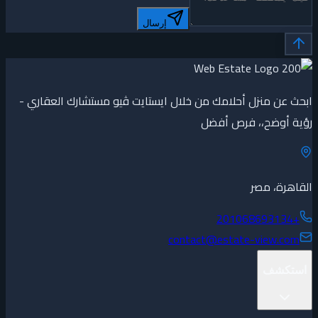
إرسال
ابحث عن منزل أحلامك من خلال ايستايت ڤيو مستشارك العقاري -
رؤية أوضح،، فرص أفضل
القاهرة، مصر
+201068693134
contact@estate-view.com
استكشف