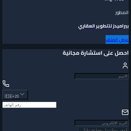
المطور
بيراميدز للتطوير العقاري
عرض الملف
احصل على استشارة مجانية
🇪🇬
+20