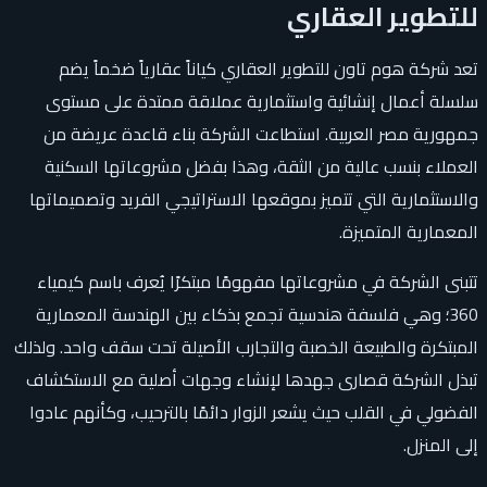
للتطوير العقاري
تعد شركة هوم تاون للتطوير العقاري كياناً عقارياً ضخماً يضم
سلسلة أعمال إنشائية واستثمارية عملاقة ممتدة على مستوى
جمهورية مصر العربية. استطاعت الشركة بناء قاعدة عريضة من
العملاء بنسب عالية من الثقة، وهذا بفضل مشروعاتها السكنية
والاستثمارية التي تتميز بموقعها الاستراتيجي الفريد وتصميماتها
المعمارية المتميزة.
تتبنى الشركة في مشروعاتها مفهومًا مبتكرًا يُعرف باسم كيمياء
360؛ وهي فلسفة هندسية تجمع بذكاء بين الهندسة المعمارية
المبتكرة والطبيعة الخصبة والتجارب الأصيلة تحت سقف واحد. ولذلك
تبذل الشركة قصارى جهدها لإنشاء وجهات أصلية مع الاستكشاف
الفضولي في القلب حيث يشعر الزوار دائمًا بالترحيب، وكأنهم عادوا
إلى المنزل.