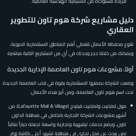
فريدة مستوحاة من الانسيابية الهندسية العالمية.
دليل مشاريع شركة هوم تاون للتطوير
العقاري
تتنوع محفظة الأعمال لتغطي أهم المناطق الاستثمارية الحيوية،
ويمكنك من خلالنا حجز وحدتك في أي من المشاريع التالية مباشرة:
أولاً: مشروعات هوم تاون العاصمة الإدارية الجديدة
وضعت الشركة بصمتها الاستثمارية بقوة في قلب العاصمة الجديدة
تحت اسم هوم تاون العاصمة، ومن أبرز هذه الأعمال:
مول لافاييت ولافاييت فيليدج (Lafayette Mall & Village): من
أشهر مشروعات الشركة التجارية بالكامل في منطقة الداون
تاون، ويضم خدمات ترفيهية وتجارية واسعة تجعله خياراً مثالياً
لمن يبحث عن محل تجاري في منطقة تشهد أعلى كثافة زوار.