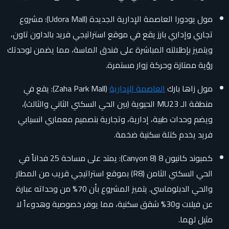
مول يودورا العاصمة الإدارية الجديدة (Udora Mall): مشروع
تجاري وإداري بارز يقع في موقع استراتيجي فريد بالداون تاون،
ويتميز بإطلالته المباشرة على فندق الماسة، مما يضمن لوحدتك
رؤية ممتازة وحركة زوار مستمرة.
مول زاها بارك
العاصمة الإدارية
(Zaha Park Mall): يقع في
منطقة الـ MU23 الحيوية (بين الحي السكني الثاني والثالث)،
ويضم وحدات طبية، إدارية، وتجارية بتصميم معماري انسيابي
فريد يخدم كتلة سكنية ضخمة.
كمبوند كانيون 8 (Canyon 8): يمتد على مساحة 25 فداناً في
الحي السكني الثامن (R8) بموقع استراتيجي قريب من المطار
والحي الدبلوماسي. يتميز المشروع بأن 70% من وحداته عبارة
عن فيلات و30% شقق سكنية، مما يوفر خصوصية وهدوءاً لا
مثيل لهما.