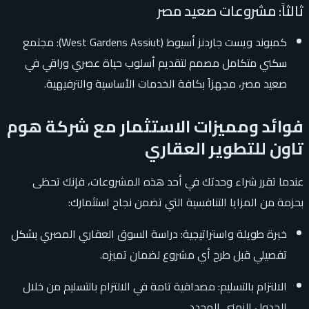
ثالثاً: مشروعات صعيد مصر
كمبوند ويست جاردنز أسيوط (West Gardens Assiut): مجتمع
سكني متكامل مصمم لتقديم أسلوب حياة عصري وراقي في
صعيد مصر، مجهزاً بكافة الخدمات الأساسية والترفيهية.
فوائد ومميزات الاستثمار مع شركة هوم
تاون للتطوير العقاري
عندما تقرر شراء وحدتك في أحد هذه المشروعات، فإنك تحظى
بحزمة من المزايا التنافسية التي تضمن نجاح استثمارك:
خبرة طويلة واستراتيجية: دراسة السوق العقاري المصري بشكل
تفصيلي قبل طرح أي مشروع لضمان تميزه.
الالتزام بالتسليم: مصداقية تامة في الالتزام بالتسليم من خلال
الجدول الزمني المحدد.