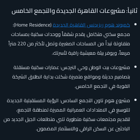
ثانياً: مشروعات القاهرة الجديدة والتجمع الخامس
كمبوند هوم ريزيدنس القاهرة الجديدة
(Home Residence):
مجمع سكني متكامل يقدم شققاً ووحدات سكنية بمساحات
متفاوتة تبدأ من المساحات الصغيرة وتصل لأكثر من 220 متراً
مربعاً، ويوفر بيئة معيشية راقية لأسرتك.
مشروعات بيت الوطن وحي النرجس: عمارات سكنية مستقلة
بتصاميم حديثة ومواقع متميزة شكلت بداية انطلاق الشركة
القوية في التجمع الخامس.
مشروع هوم تاون التجمع السادس: الرؤية المستقبلية الجديدة
للتوسع في الامتدادات العمرانية المميزة لمنطقة التجمع،
لتقديم مجتمعات سكنية متطورة تلبي متطلعات الجيل الجديد من
الباحثين عن السكن الراقي والاستثمار المضمون.