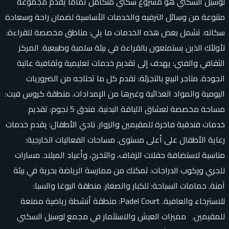
لوسيل السكني هو مشروع سكني متكامل تمامًا يقدم مجموعة
متنوعة من وسائل الترفيه والخدمات الأساسية لضمان راحة وسعادة
سكانه. تشمل بعض هذه الخدمات ما يلي: مناطق مخصصة للقراءة:
لأولئك الذين يستمتعون بالقراءة في بيئة سلمية وطبيعية. المركز
الثقافي والفني: يهدف إلى تقديم خدمات تعليمية وثقافية عالية
الجودة. متاجر البيع بالتجزئة: تقدم كل ما تحتاجه من الضروريات
اليومية والمواد الغذائية وغيرها من الإمدادات. منطقة كروس فيت:
مساحة مخصصة لعشاق اللياقة البدنية. فندق 5 نجوم: تقديم
خدمات فندقية فاخرة للمقيمين والزوار. نادي الأطفال: يقدم خدمات
رعاية الأطفال على أعلى مستوى. مساحات الفعاليات الخارجية:
مناسبة لاستضافة حفلات الزفاف، والتخرج، وأعياد الميلاد. مسارات
للجري وركوب الدراجات: تمكنك من ممارسة الرياضة بحرية في بيئة
آمنة. حمامات السباحة: للكبار والصغار. منطقة اليوغا والسبا:
للاسترخاء والعافية. Padel Court: منطقة أنشطة رياضية ممتعة
للمقيمين. مميزات العيش والاستثمار في مجمع لوسيل السكني