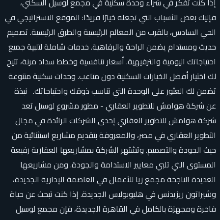
إذا كنت تفكر في شراء وحدة سكنية في مجمع لوسيل السكني،
فإليك بعض الأسباب التي تجعله خيارًا فريدًا: الموقع الاستراتيجي في
الحي السادس، بالقرب من المعالم الرئيسية والطرق الرئيسية. تصميم
حديث ومستدام يضمن الراحة والرفاهية. خدمات شاملة لتلبية جميع
احتياجاتك اليومية والترفيهية. أسعار تنافسية وخطط سداد مرنة، تتيح
لك اختيار أفضل الخيارات السكنية دون متاعب. وحدات سكنية متنوعة
تضمن لك العثور على الوحدة التي تناسب ذوقك واحتياجاتك. نبذة
عن شركة هوامش للتطوير العقاري - مطور مشروع لوسيل تعد
شركة هوامش للتطوير العقاري إحدى الشركات الرائدة في مجال
التطوير العقاري في مصر، والمعروفة بتقديم مشاريع استثنائية من
حيث الجودة والتصميم. وتشتهر الشركة بمشاريعها العقارية رفيعة
المستوى التي تلبي معايير الاستدامة والجودة. ومن مشاريعها
العديدة الناجحة مجمع زيا للأعمال في العاصمة الإدارية الجديدة،
وشيراتون ريزيدنس في هليوبوليس الجديدة. إذا كنت تبحث عن حياة
فاخرة ومجهزة بالكامل في القاهرة الجديدة، فإن مجمع لوسيل