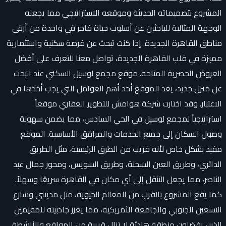
المشروع بتصميماته الحديثة وموقعه الاستراتيجي مما يجعله
الوجهة المثالية للباحثين عن أسلوب حياة فاخر في واحدة من أرقى
مناطق القاهرة الجديدة. إذا كنت تبحث عن فرصة سكنية واستثمارية
مميزة في قلب القاهرة الجديدة، تواصل معنا للتعرف على أفضل
العروض الحصرية المتاحة. موقع مجمع لوسيل السكني عند البحث
عن منزل جديد، يعد الموقع أحد أهم العوامل التي يجب أخذها في
الاعتبار. وقد اختارت شركة هوامش للتطوير العقاري موقعاً
استراتيجياً لمجمع لوسيل في الحي السادس، مما يضمن سهولة
وصول السكان إلى جميع الخدمات والمرافق الأساسية. الموقع
مفيد بشكل خاص لأنه قريب من الطرق الرئيسية، مثل الطريق
الدائري، وطريق العين السخنة، وطريق السويس، ومحور جمال عبد
الناصر، مما يجعل التنقل إلى أي مكان في القاهرة سريعًا وسهلاً.
كما يقع المشروع بالقرب من المعالم الحيوية، مثل مدينتي وشارع
التسعين الجنوبي والجامعة الأمريكية، مما يعزز جاذبيته للمقيمين
الذين يفضلون منطقة هادئة لا تزال قريبة من المواقع والأنشطة