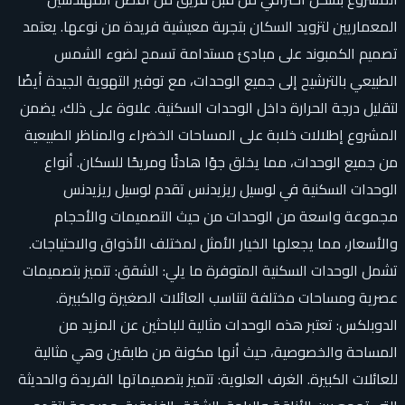
المعماريين لتزويد السكان بتجربة معيشية فريدة من نوعها. يعتمد
تصميم الكمبوند على مبادئ مستدامة تسمح لضوء الشمس
الطبيعي بالترشيح إلى جميع الوحدات، مع توفير التهوية الجيدة أيضًا
لتقليل درجة الحرارة داخل الوحدات السكنية. علاوة على ذلك، يضمن
المشروع إطلالات خلابة على المساحات الخضراء والمناظر الطبيعية
من جميع الوحدات، مما يخلق جوًا هادئًا ومريحًا للسكان. أنواع
الوحدات السكنية في لوسيل ريزيدنس تقدم لوسيل ريزيدنس
مجموعة واسعة من الوحدات من حيث التصميمات والأحجام
والأسعار، مما يجعلها الخيار الأمثل لمختلف الأذواق والاحتياجات.
تشمل الوحدات السكنية المتوفرة ما يلي: الشقق: تتميز بتصميمات
عصرية ومساحات مختلفة لتناسب العائلات الصغيرة والكبيرة.
الدوبلكس: تعتبر هذه الوحدات مثالية للباحثين عن المزيد من
المساحة والخصوصية، حيث أنها مكونة من طابقين وهي مثالية
للعائلات الكبيرة. الغرف العلوية: تتميز بتصميماتها الفريدة والحديثة