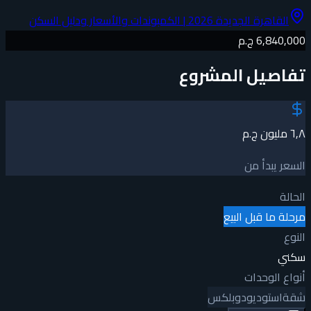
القاهرة الجديدة 2026 | الكمبوندات والأسعار ودليل السكن
6,840,000 ج.م
تفاصيل المشروع
٦٫٨ مليون ج.م
السعر يبدأ من
الحالة
مرحلة ما قبل البيع
النوع
سكني
أنواع الوحدات
شقة
استوديو
دوبلكس