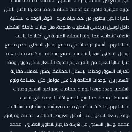
التي تجمع بين الأناقة والراحة. الشقق الفندقية: مصممة لتقدم
تجربة معيشية فاخرة مع خدمات متكاملة، مما يجعلها الخيار الأمثل
للأفراد الذين يبحثون عن نمط حياة مريح. تتوفر الوحدات السكنية
داخل لوسيل ريزيدنس بتشطيبات متنوعة، مثل خيارات كاملة التشطيب
ونصف تشطيب، مما يوفر للعملاء المرونة في اختيار ما يناسب
احتياجاتهم. أسعار الوحدات في مجمع لوسيل السكني يقدم مجمع
لوسيل السكني أسعاراً تنافسية لجميع وحداته السكنية، مما يجعله
خياراً مثالياً للعديد من الأفراد. يتم تحديث الأسعار بشكل دوري وفقًا
لتغيرات السوق وخطط الإسكان المختلفة. يمكن للعملاء مقارنة
الأسعار بين الوحدات المتاحة بناءً على عوامل مثل المساحة ونوع
التشطيب وعدد غرف النوم والحمامات ومواعيد التسليم وخيارات
التقسيط المتاحة، مما يتيح للجميع اختيار الوحدة التي تناسب
احتياجاتهم. إذا كنت تبحث عن فرصة معيشية واستثمارية استثنائية،
تواصل معنا للحصول على أفضل العروض المتاحة. خدمات ومرافق
مجمع لوسيل السكني من شركة مارجينز للتطوير العقاري مجمع