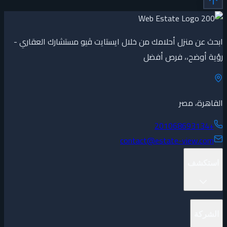
ابحث عن منزل أحلامك من خلال ايستايت ڤيو مستشارك العقاري -
رؤية أوضح،، فرص أفضل
القاهرة، مصر
+201068693134
contact@estate-view.com
استكشف
المشاريع
الشركة
العقارات