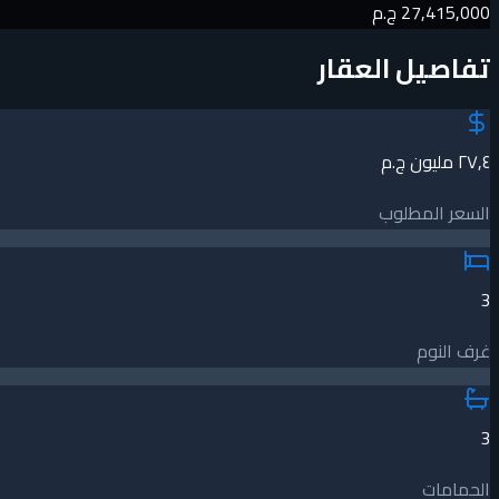
27,415,000 ج.م
تفاصيل العقار
٢٧٫٤ مليون ج.م
السعر المطلوب
3
غرف النوم
3
الحمامات