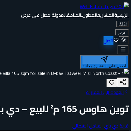
الرئيسية
المشاريع
المطورين
المناطق
المدونة
احصل على عرض
🇪🇬
عربي
اتصل
احصل على استشارة مجانية
العودة إلى العقارات
توين هاوس 165 م² للبيع – دي باي، الساحل الشمالي | تشطيب كامل
قرية دي باي الساحل الشمالي