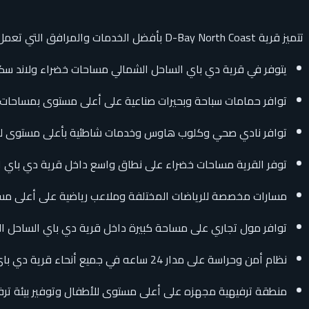
تتميز قرية D-Bay North Coast بأفضل الخدمات والمرافق التي تعمل على تلبية وتوفير احتياجات العملاء والمستثمرين وتوفير أفضل بيئة سكنية ساحلية بأميز إطلالة على ساحل البحر الأبيض المتوسط
يتوفر في قرية دي باي الساحل الشمالي مساحات خضراء ولاند س
توافر حمامات سباحة وبحيرات صناعية على أعلى مستوى بمساحات
توافر نادي صحي وكلوب هاوس وخدمات شاطئية بأعلى مستوى لتو
توفر القرية مساحات خضراء على نطاق واسع داخل قرية دي باي 
مسارات مخصصة للرياضات المختلفة وملاعب رياضية على أعلى م
توافر مول تجاري على مساحة كبيرة داخل قرية دي باي الساحل الش
نظام أمن وحراسة على مدار 24 ساعه في جميع أنحاء قرية دي باي الساحل الشمالي
منطقة ترفيهية مجهزه على أعلى مستوى للأطفال وتوفير بيئة ترف