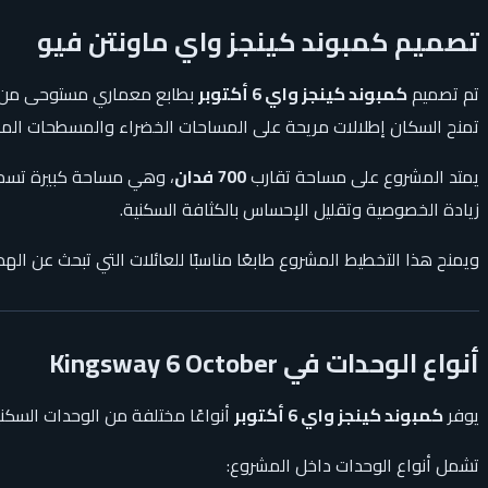
تصميم كمبوند كينجز واي ماونتن فيو
تم تصميم
كمبوند كينجز واي 6 أكتوبر
بطابع معماري مستوحى من الأ
تمنح السكان إطلالات مريحة على المساحات الخضراء والمسطحات المائ
يمتد المشروع على مساحة تقارب
700 فدان
، وهي مساحة كبيرة تسمح
زيادة الخصوصية وتقليل الإحساس بالكثافة السكنية.
ويمنح هذا التخطيط المشروع طابعًا مناسبًا للعائلات التي تبحث عن الهدوء،
أنواع الوحدات في Kingsway 6 October
يوفر
كمبوند كينجز واي 6 أكتوبر
أنواعًا مختلفة من الوحدات السكني
تشمل أنواع الوحدات داخل المشروع: