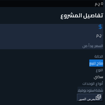
0 ج.م
تفاصيل المشروع
٠ ج.م
السعر يبدأ من
الحالة
متاح للبيع
النوع
سكني
أنواع الوحدات
شقة
استوديو
فيلا
معرض الصور