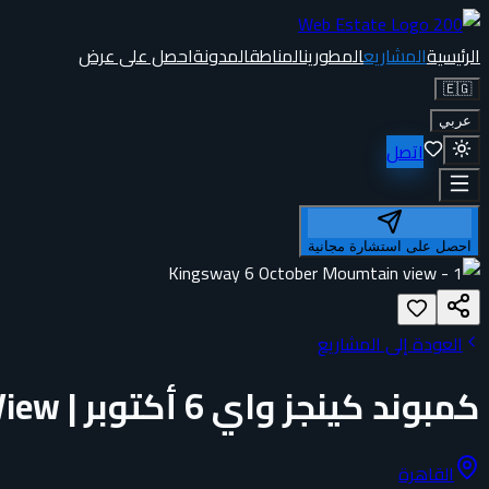
الرئيسية
المشاريع
المطورين
المناطق
المدونة
احصل على عرض
🇪🇬
عربي
اتصل
احصل على استشارة مجانية
العودة إلى المشاريع
كمبوند كينجز واي 6 أكتوبر | Kingsway Mountain View
القاهرة