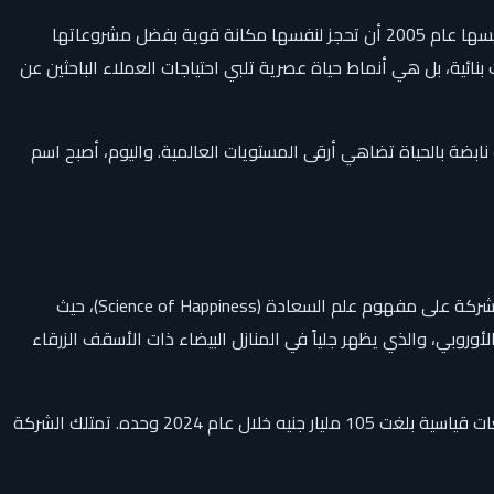
تُعد شركة ماونتن فيو للتطوير العقاري (Mountain View) واحدة من أبرز الأسماء الرائدة في السوق العقاري المصري، حيث استطاعت منذ تأسيسها عام 2005 أن تحجز لنفسها مكانة قوية بفضل مشروعاتها
ائية، بل هي أنماط حياة عصرية تلبي احتياجات العملاء الباحثين عن
بضة بالحياة تضاهي أرقى المستويات العالمية. واليوم، أصبح اسم
تأسست ماونتن فيو كجزء من مجموعة دار المعمار القابضة – DMG، وهي من أكبر الكيانات العقارية في مصر والشرق الأوسط. ترتكز رؤية الشركة على مفهوم علم السعادة (Science of Happiness)، حيث
أوروبي، والذي يظهر جلياً في المنازل البيضاء ذات الأسقف الزرقاء
ولمن يبحث عن التواصل المباشر مع الشركة، فإن مقر شركة ماونتن فيو يمثل القلب النابض لإدارة هذه الاستثمارات الضخمة التي حققت مبيعات قياسية بلغت 105 مليار جنيه خلال عام 2024 وحده. تمتلك الشركة