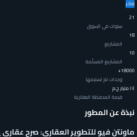
فاخر
21
سنوات في السوق
18
المشاريع
10
المشاريع المسلّمة
+
18000
وحدات تم تسليمها
١٠٤ مليار ج.م
قيمة المحفظة العقارية
نبذة عن المطور
ماونتن فيو للتطوير العقاري: صرح عقاري