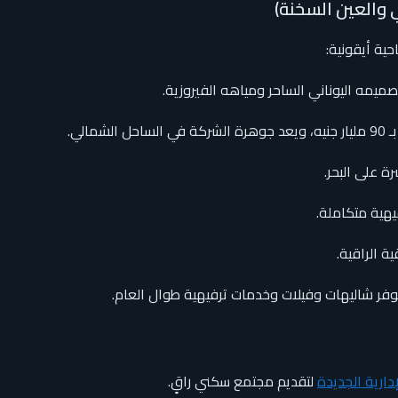
ي والعين السخنة)
ة أيقونية:
صميمه اليوناني الساحر ومياهه الفيروزية.
ة الراقية.
دارية الجديدة
لتقديم مجتمع سكني راقٍ.