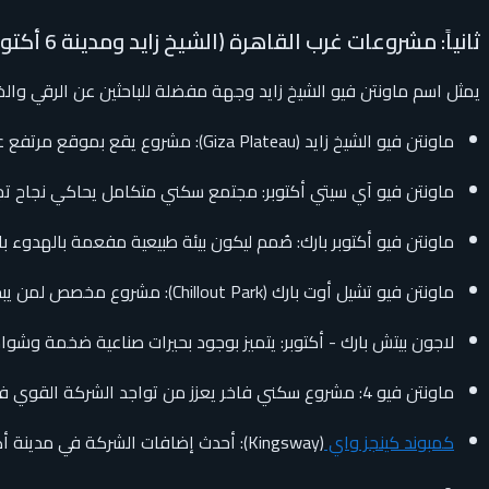
ثانياً: مشروعات غرب القاهرة (الشيخ زايد ومدينة 6 أكتوبر)
يمثل اسم ماونتن فيو الشيخ زايد وجهة مفضلة للباحثين عن الرقي وا
ماونتن فيو الشيخ زايد (Giza Plateau): مشروع يقع بموقع مرتفع على محور 26 يوليو، ويوفر إطلالات بانورامية رائعة وفيلات فاخرة.
ماونتن فيو آي سيتي أكتوبر: مجتمع سكني متكامل يحاكي نجاح ت
ماونتن فيو أكتوبر بارك: صُمم ليكون بيئة طبيعية مفعمة بالهدوء ب
ماونتن فيو تشيل أوت بارك (Chillout Park): مشروع مخصص لمن يبحث عن الاسترخاء والابتعاد عن ضجيج المدينة.
لاجون بيتش بارك - أكتوبر: يتميز بوجود بحيرات صناعية ضخمة وشوا
ماونتن فيو 4: مشروع سكني فاخر يعزز من تواجد الشركة القوي في منطقة غرب القاهرة.
كمبوند كينجز واي
(Kingsway): أحدث إضافات الشركة في مدينة أكتوبر لتقديم وحدات سكنية بمعايير عالمية.