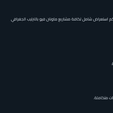
لمناطق الإستراتيجية في مصر، مقدمةً تنوعاً هائلاً في الوحدات والمساحات التي تبدأ من 110 متر مربع. إليكم استعراض شامل لكافة مشاريع ماونتن فيو بالترتيب الجغرافي