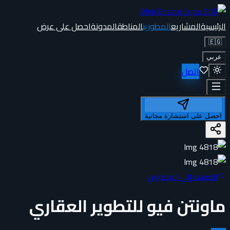
الرئيسية
المشاريع
المطورين
المناطق
المدونة
احصل على عرض
🇪🇬
عربي
اتصل
احصل على استشارة مجانية
العودة إلى المطورين
ماونتن فيو للتطوير العقاري