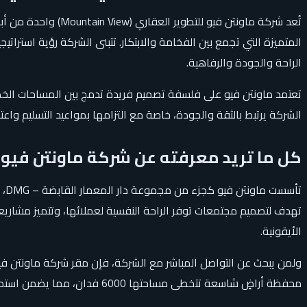
المتميزة التي تجمع بين الفخامة والابتكار. تتبنى الشركة رؤية استرا
الراحة والجودة والرفاهية.
تعتمد ماونتن فيو على فلسفة تصميم فريدة تدمج بين المساحات الخضرا
الشركة يرتبط بالثقة والجودة، خاصة مع التزامها بمواعيد التسليم واع
كل ما تريد معرفته عن شركة ماونتن فيو 
تهدف لتصميم مجتمعات توفر الراحة النفسية لعملائها، وتتميز مشاريعها 
الأيقونية.
محفظة أراضٍ شاسعة تتخطى مساحتها 6000 فدان، مما يضمن استمرارية التوسع وتقديم حلول سكنية مبتكرة في المستقبل.