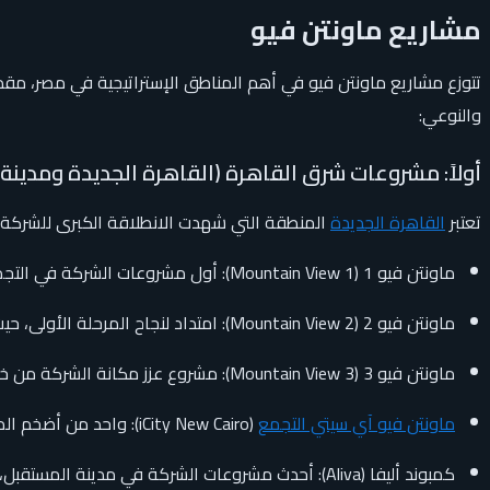
مشاريع ماونتن فيو
والنوعي:
أولاً: مشروعات شرق القاهرة (القاهرة الجديدة ومدينة
تعتبر
القاهرة الجديدة
المنطقة التي شهدت الانطلاقة الكبرى للشركة،
ماونتن فيو 1 (Mountain View 1): أول مشروعات الشركة في التجمع الخامس، ويتميز بموقعه القريب من شارع التسعين وتصميمه الفاخر.
ماونتن فيو 2 (Mountain View 2): امتداد لنجاح المرحلة الأولى، حيث قدم وحدات متنوعة وبيئة سكنية هادئة.
ماونتن فيو 3 (Mountain View 3): مشروع عزز مكانة الشركة من خلال مرافق ترفيهية وتصميمات معمارية مبتكرة.
ماونتن فيو آي سيتي التجمع
(iCity New Cairo): واحد من أضخم المشروعات التي تعتمد على مفاهيم ذكية لتقسيم المساحات وتوفير خدمات متكاملة.
كمبوند أليفا (Aliva): أحدث مشروعات الشركة في مدينة المستقبل، والذي يمثل طفرة في تصميم المدن السكنية الحديثة.