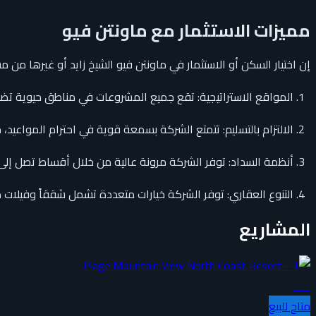
مميزات الاستثمار مع ماونتن فيو
إن اختيار السكن أو الاستثمار في ماونتن فيو الشيخ زايد أو غيرها من
المواقع الاستراتيجية: تقع جميع المشروعات في مناطق حيوية تضم
الالتزام بالتسليم: تتمتع الشركة بسمعة قوية في احترام المواعيد، حيث سلمت 4000 وحدة سكنية خلال
أنظمة السداد: توفر الشركة مرونة عالية من خلال أقساط تصل إلى 8 سنوات، مما يناسب شرائح واسعة من العملاء
التنوع العقاري: توفر الشركة خيارات متعددة تشمل شققاً وفيلات مستقلة وتوين هاو
المشاريع
سكني
متاح للبيع