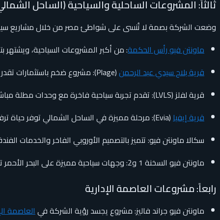
ثالثاً: المشروعات الساحلية والسياحية (الساحل الشمال
وضعت الشركة بصمة لا تُنسى على شواطئ مصر من خلال مشاريع سياحي
ماونتن فيو رأس الحكمة
: من أكبر المشروعات السياحية، ويشتهر بت
قرية بلاج سيدي عبد الرحمن
(Plage): مشروع ضخم باستثمارات تقدر بـ 90 مليار جنيه، ويعد جوهرة الشركة في الساحل الشمالي.
قرية لفلز (LVLS): تقدم تجربة سياحية فاخرة مع وحدات مطلة مباشرة على البحر.
قرية إيفيا
(Evia): مرحلة مميزة في الساحل الشمالي توفر حياة ترفيهية متكاملة.
سكالا ماونتن فيو: تتميز بالتصميم الأوروبي الفاخر والخدمات الفندقي
ماونتن فيو السخنة 1 و2: وجهات سياحية مميزة على البحر الأحمر توفر شاليهات وفيلات وخدمات ترفيهية طوال العام.
رابعاً: مشروعات العاصمة الإدارية
ماونتن فيو جراند فاليز: مشروع يجسد رؤية الشركة في
العاصمة الإ