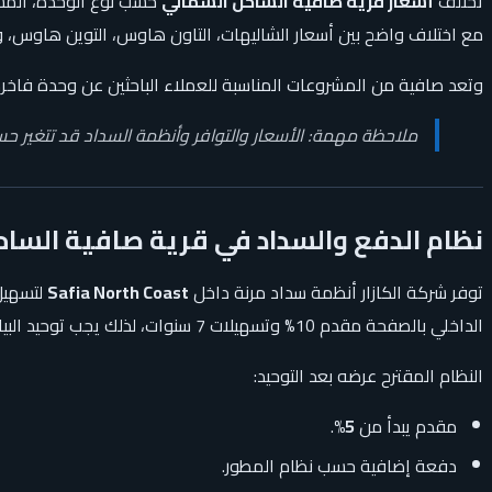
تختلف
أسعار قرية صافية الساحل الشمالي
حسب نوع الوحدة، المساح
مع اختلاف واضح بين أسعار الشاليهات، التاون هاوس، التوين هاوس، و
وتعد صافية من المشروعات المناسبة للعملاء الباحثين عن وحدة فا
ملاحظة مهمة: الأسعار والتوافر وأنظمة السداد قد تتغير حسب
نظام الدفع والسداد في قرية صافية السا
توفر شركة الكازار أنظمة سداد مرنة داخل
Safia North Coast
لتسهيل امتلاك 
الداخلي بالصفحة مقدم 10% وتسهيلات 7 سنوات، لذلك يجب توحيد البيانات قبل النشر النهائي.
النظام المقترح عرضه بعد التوحيد:
مقدم يبدأ من
5%
.
دفعة إضافية حسب نظام المطور.