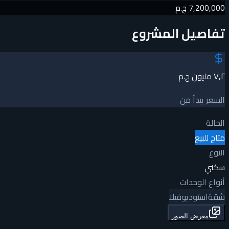
7,200,000 ج.م
تفاصيل المشروع
٧٫٢ مليون ج.م
السعر يبدأ من
الحالة
متاح للبيع
النوع
سكني
أنواع الوحدات
شقة
استوديو
فيلا
معرض الصور