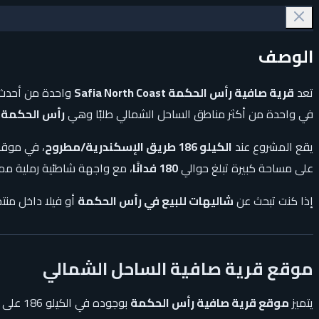
الوصف
تعد
قرية صافية رأس الحكمة Safia North Coast
واحدة من أحدث 
في واحدة من أكثر مناطق الساحل الشمالي طلبًا وهي
رأس الحكمة
.
يقع المشروع عند
الكيلو 186 طريق الإسكندرية/مطروح
، في موقع
على مساحة كبيرة تبلغ حوالي
180 فدانًا
، مع واجهة شاطئية رملية مم
إذا كنت تبحث عن
شاليهات للبيع في رأس الحكمة
أو فيلا داخل منت
موقع قرية صافية الساحل الشمالي
يتميز
موقع قرية صافية رأس الحكمة
بوجوده في الكيلو 186 على طريق الإسكندرية/مطروح، داخل منطقة رأس الحكمة التي أصبحت من أقوى المناطق الساحلية في مصر من حيث الطلب العقاري والاستثمار.