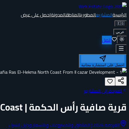
الرئيسية
المشاريع
المطورين
المناطق
المدونة
احصل على عرض
🇪🇬
عربي
اتصل
احصل على استشارة مجانية
العودة إلى المشاريع
قرية صافية رأس الحكمة | Safia North Coast من الكازار
الغردقة 2026 | المناطق والمشروعات والأسعار ودليل الشراء