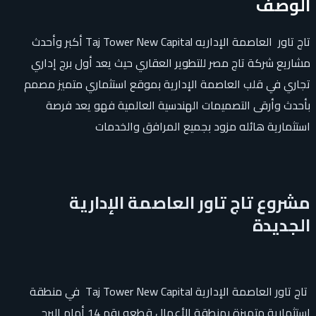
الوصف
تاج تاور العاصمة الإداريه Taj Tower New Capital أكبر وأحدث
مشاريع شركة تاج مصر للتطوير العقاري حيث يعد أول برج إداري
تجاري في قلب العاصمة الإدارية بموقع استثماري متميز مصمم
بأحدث وأرقى التصميمات الهندسية العالمية فهو يعد فرصة
استثمارية هائله مزود بجميع المرافق والخدمات
مشروع تاج تاور العاصمة الإدارية
الجديدة
تاج تاور العاصمة الإدارية Taj Tower New Capital في منطقة
استثمارية متميزة بمنطقة الأعمال قطعه رقم 14 أمام البرج