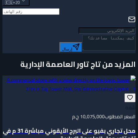
🇪🇬
+20
إرسال
المزيد من تاج تاور العاصمة الإدارية
شقة
السعر المطلوب
10,075,000 ج.م
محل تجاري بفيو على البرج الأيقوني مباشرة 31 م في