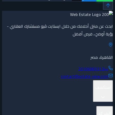
ابحث عن منزل أحلامك من خلال ايستايت ڤيو مستشارك العقاري -
رؤية أوضح،، فرص أفضل
القاهرة، مصر
+201068693134
contact@estate-view.com
استكشف
المشاريع
الشركة