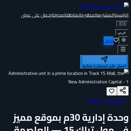
الرئيسية
المشاريع
المطورين
المناطق
المدونة
احصل على عرض
🇪🇬
عربي
اتصل
احصل على استشارة مجانية
العودة إلى العقارات
وحدة إدارية 30م بموقع مميز
في مول تراك 15 — العاصمة