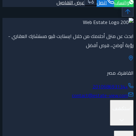
واتساب
اتصل
عرض التفاصيل
ابحث عن منزل أحلامك من خلال ايستايت ڤيو مستشارك العقاري -
رؤية أوضح،، فرص أفضل
القاهرة، مصر
+201068693134
contact@estate-view.com
استكشف
المشاريع