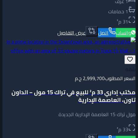
1
غرف
1
حمامات
31
م²
واتساب
اتصل
عرض التفاصيل
شقة
السعر المطلوب
2,999,700 ج.م
مكتب إداري 33 م² للبيع في تراك 15 مول – الداون
تاون، العاصمة الإدارية
مول تراك 15 العاصمة الإدارية الجديدة
33
م²