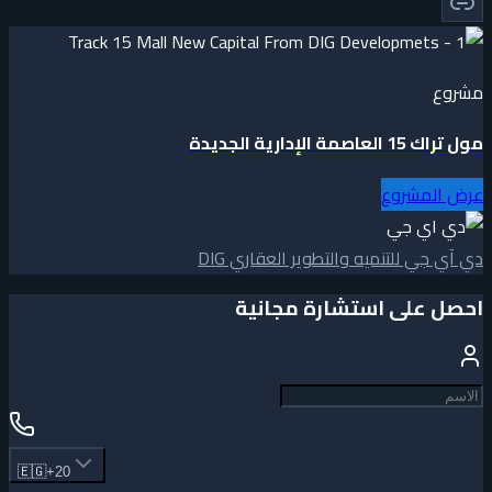
مشروع
مول تراك 15 العاصمة الإدارية الجديدة
عرض المشروع
دي آي جي للتنميه والتطوير العقاري DIG
احصل على استشارة مجانية
🇪🇬
+20