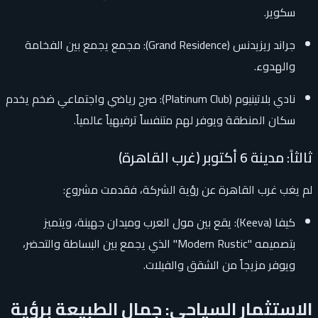
سكوير.
جراند ريزيدنس (Grand Residence): مجمع يجمع بين الفخامة
والهدوء.
نادي بلاتينيوم (Platinum Club): صرح رياضي واجتماعي ضخم يخدم
سكان المنطقة ويوفر لهم متنفساً ترفيهياً عالمياً.
ثالثاً: مدينة 6 أكتوبر (غرب القاهرة)
لم يغب غرب القاهرة عن رؤية الشركة، فقدمت مشروع:
كيفا (Keeva): يقع بين مول العرب وميدان جهينة، ويتميز
بتصميمه "Modern Rustic" الذي يجمع بين البساطة والتحضر،
ويوفر مزيجاً من الشقق والفيلات.
الاستثمار السياحي: جمال الطبيعة برؤية