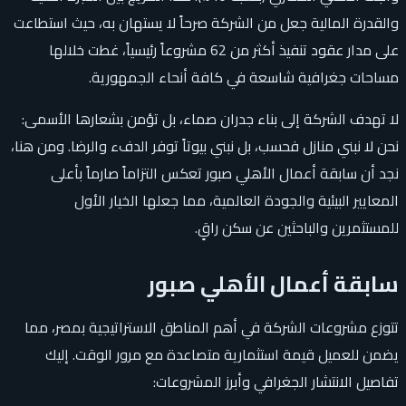
والقدرة المالية جعل من الشركة صرحاً لا يستهان به، حيث استطاعت
على مدار عقود تنفيذ أكثر من 62 مشروعاً رئيسياً، غطت خلالها
مساحات جغرافية شاسعة في كافة أنحاء الجمهورية.
لا تهدف الشركة إلى بناء جدران صماء، بل تؤمن بشعارها الأسمى:
نحن لا نبني منازل فحسب، بل نبني بيوتاً توفر الدفء والرضا. ومن هنا،
نجد أن سابقة أعمال الأهلي صبور تعكس التزاماً صارماً بأعلى
المعايير البيئية والجودة العالمية، مما جعلها الخيار الأول
للمستثمرين والباحثين عن سكن راقٍ.
سابقة أعمال الأهلي صبور
تتوزع مشروعات الشركة في أهم المناطق الاستراتيجية بمصر، مما
يضمن للعميل قيمة استثمارية متصاعدة مع مرور الوقت. إليك
تفاصيل الانتشار الجغرافي وأبرز المشروعات: