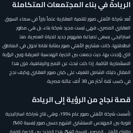
الريادة في بناء المجتمعات المتكاملة
تُعد شركة الأهلي صبور للتنمية العقارية علماً بارزاً في سماء السوق
العقاري المصري، فهي ليست مجرد شركة بناء، بل هي مطور
استراتيجي يسعى لصياغة مفهوم جديد للحياة العصرية. منذ
انطلاقتها، كانت مشاريع الأهلي صبور بمثابة نقاط تحول في المناطق
التي وُجدت بها، حيث جمعت بين الخبرة الهندسية العريقة وبين الرؤية
الاستثمارية الثاقبة. إذا كنت تبحث عن التميز والرفاهية، فإن هذا
المقال دليلك الشامل للتعرف على كيان صبور العقاري وكيف نجح
في كسب ثقة أكثر من 38 ألف عائلة مصرية.
قصة نجاح من الرؤية إلى الريادة
تأسست شركة الأهلي صبور عام 1994، وهي نتاج شراكة استراتيجية
قوية بين المهندس الاستشاري الشهير حسين صبور (بنسبة 60%)
والبنك الأهلي المصري (بنسبة 40%). هذا المزيج بين الخبرة الفنية