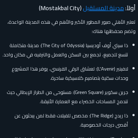
أولاً:
مدينة المستقبل
(Mostakbal City)
تعتبر الأهلي صبور المطور الأكبر والأهم في هذه المدينة الواعدة،
وتضم محفظتها هناك:
ذا سيتي أوف أوديسيا (The City of Odyssia): مدينة متكاملة
تتسع للجميع، تجمع بين السكن والعمل والترفيه في مكان واحد.
لافينير (L'Avenir): لعشاق الرقي الفرنسي، يوفر هذا المشروع
وحدات سكنية بتصاميم كلاسيكية ساحرة.
جرين سكوير (Green Square): مستوحى من الطراز الإيطالي حيث
تندمج المساحات الخضراء مع العمارة الأنيقة.
ذا ريدج (The Ridge): مخصص للفيلات فقط لمن يبحثون عن
أقصى درجات الخصوصية.