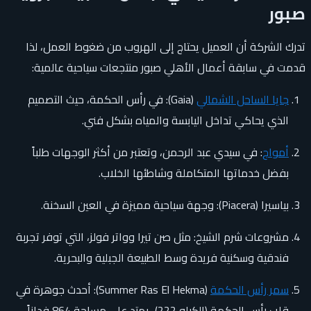
صبور
تدرك الشركة أن العميل يحتاج إلى الهروب من ضغوط العمل، لذا
قدمت في سابقة أعمال الأهلي صبور منتجعات سياحية عالمية:
جايا الساحل الشمالي
(Gaia): في رأس الحكمة، حيث التصميم
الذي يحاكي تداخل اليابسة والمياه بشكل فني.
أمواج
: في سيدي عبد الرحمن، وتعتبر من أكثر الوجهات طلباً
بفضل خدماتها المتكاملة وشاطئها الخلاب.
بياسيرا (Piacera): وجهة سياحية مميزة في العين السخنة.
مشروعات شرم الشيخ: مثل صن تيرا وواتر فولز، التي توفر تجربة
فندقية وسكنية فريدة وسط الطبيعة الجبلية والبحرية.
سمر رأس الحكمة
(Summer Ras El Hekma): أحدث جوهرة في
قلب رأس الحكمة (الكيلو 222)، يمتد على مساحة 864 فداناً،