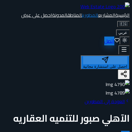
الرئيسية
المشاريع
المطورين
المناطق
المدونة
احصل على عرض
🇪🇬
عربي
اتصل
احصل على استشارة مجانية
العودة إلى المطورين
الآهلي صبور للتنميه العقاريه