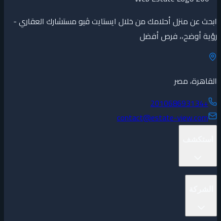
ابحث عن منزل أحلامك من خلال ايستايت ڤيو مستشارك العقاري -
رؤية أوضح،، فرص أفضل
القاهرة، مصر
+201068693134
contact@estate-view.com
استكشف
المشاريع
الشركة
العقارات
المطورين