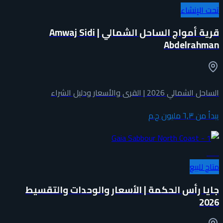
تحت الإنشاء
قرية أمواج الساحل الشمالي | Amwaj Sidi
Abdelrahman
الساحل الشمالي 2026 | القرى والأسعار ودليل الشراء
يبدأ من
٦٫٣ مليون ج.م
سكني
متاح للبيع
جايا رأس الحكمة | الأسعار والوحدات والتقسيط
2026