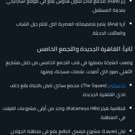
رير (Rare): مجمع فاخر للتاون هاوس يقع في موقع استراتيجي
بمدينة المستقبل.
آريا (Aria): يتميز بتصميماته العصرية التي تلائم جيل الشباب
والعائلات الحديثة.
ثانياً: القاهرة الجديدة والتجمع الخامس
وضعت الشركة بصمتها في قلب التجمع الخامس من خلال مشاريع
الأهلي صبور التي أصبحت علامات مسجلة، ومنها:
ذا سكوير
(The Square): مجمع سكني نابض بالحياة يقع خلف
نادي القاهرة الجديدة.
قطامية هيلز (Katameya Hills): واحد من أرقى مشروعات الفيلات
في المنطقة.
ليان (Layan): مشروع فرنسي الطابع يقع في منطقة الجولدن