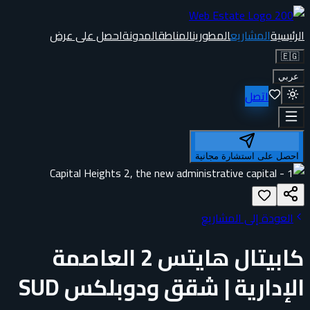
الرئيسية
المشاريع
المطورين
المناطق
المدونة
احصل على عرض
🇪🇬
عربي
اتصل
احصل على استشارة مجانية
العودة إلى المشاريع
كابيتال هايتس 2 العاصمة
الإدارية | شقق ودوبلكس SUD