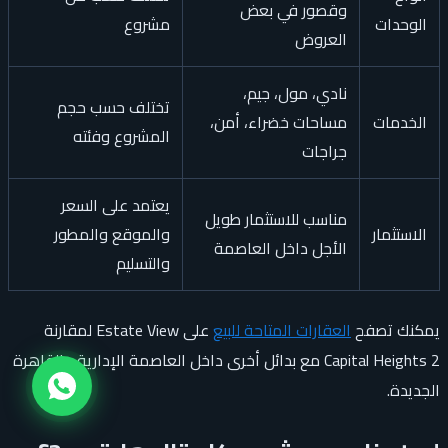
وقصور في بعض
الوحدات
مشروع
العروض
نادي، مول، جيم،
تختلف حسب حجم
الخدمات
مساحات خضراء، أمن،
المشروع وفئته
جراجات
يعتمد على السعر
مناسب للاستثمار طويل
الاستثمار
والموقع والمطور
الأجل داخل العاصمة
والتسليم
يمكنك تصفح
العقارات المتاحة للبيع
على Estate View لمقارنة
Capital Heights 2 مع بدائل أخرى داخل العاصمة الإدارية والقاهرة
الجديدة.