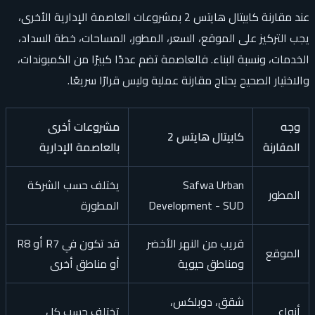
عند مقارنة كابيتال هايتس 2 بمشروعات العاصمة الإدارية الأخرى،
يجب التركيز على الموقع، السعر، المطور، المساحات، خطة السداد،
الخدمات، ونسبة البناء. فالعاصمة تضم عددًا كبيرًا من الكمبوندات،
والاختيار الصحيح يحتاج مقارنة عملية وليس قرارًا سريعًا.
وجه
مشروعات أخرى
كابيتال هايتس 2
المقارنة
بالعاصمة الإدارية
Safwa Urban
يختلف حسب الشركة
المطور
Development - SUD
المطورة
قريب من النهر الأخضر
قد تكون في R7 أو R8
الموقع
ومناطق حيوية
أو مناطق أخرى
شقق، دوبلكس،
أنواع
تختلف حسب كل