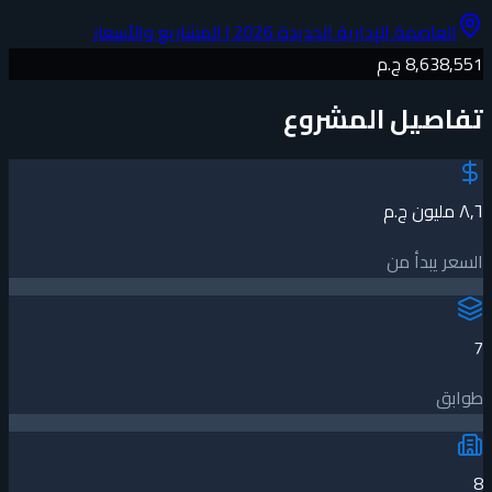
العاصمة الإدارية الجديدة 2026 | المشاريع والأسعار
8,638,551 ج.م
تفاصيل المشروع
٨٫٦ مليون ج.م
السعر يبدأ من
7
طوابق
8