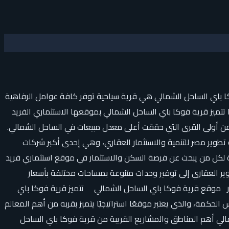
كا باي الساحل الشمالي هي قرية سياحية توفر كافة عوامل الرفاهية
تميز قرية فوكا باي الساحل الشمالي بموقعها الاستثماري الفريد
من أولى القرى التي حققت أعلى معدل مبيعات في الساحل الشمالي.
وير مصر للتنمية والاستثمار العقاري، وهي إحدى أكبر شركات
ية لكل من يبحث عن فرصة السكن والاستثمار في موقع استثماري فريد
ر العقاري إلى توفير وحدات متنوعة بمساحات مختلفة بأسعار
سعار موقع قرية فوكا باي الساحل الشمالي تتميز قرية فوكا باي
موقع استثماري استراتيجي على الطريق الساحلي الدولي طريق الإسكندرية / مطروح، وتحديداً عند الكيلو 211 خليج رأس الحكمة، والذي يعتبر موقعًا استراتيجيًا يتميز بقربه من أهم المعالم
الي أهم المناطق والمشاريع القريبة من قرية فوكا باي الساحل