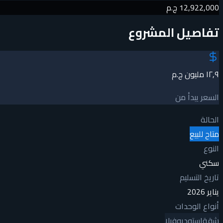
12,922,000 ج.م
تفاصيل المشروع
١٢٫٩ مليون ج.م
السعر يبدأ من
الحالة
متاح للبيع
النوع
سكني
تاريخ التسليم
يناير 2026
أنواع الوحدات
شقة
استوديو
فيلا