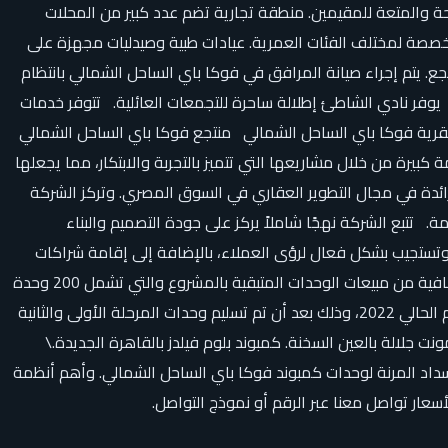
ة والمتعة للمقيمين. منطقة تجارية تضم عدد كبير من المحلات
 مخصصة لمختلف الفئات العمرية. عيادات طبية وصيدليات مجهزة على
جع. يتم إجراء صيانة المرافق في فوكا باي الساحل الشمالي بانتظام
وفر نادي الشاطئ إطلالة ساحرة للتجمعات العائلية. تتوفر خدمات
 لقرية فوكا باي الساحل الشمالي منتجع فوكا باي الساحل الشمالي
 الرائدة في مجال التطوير العقاري في مصر. تأسست شركة تطوير مصر عام 2014، وقد قدمت قيمة كبيرة من خلال مشاريعها التي تتميز بالتجربة والابتكار، مما يجعلها
 رائدة في مجال التطوير العقاري في السوق المصري. وتركز الشركة
 تتبع الشركة نهجًا شاملاً يركز على جودة التصميم والبناء
 وتستجيب بشكل فعال لرؤى العملاء، بالإضافة إلى إقامة شراكات
استراتيجية مع متخصصين عالميين في كل مجال. وحققت الشركة مبيعات بقيمة 5.5 مليار جنيه حتى الآن، مستهدفة تحقيق 1.5 مليار جنيه إضافية من مبيعات الوحدات المتبقية بالمشروع والتي تشمل 200 وحدة
فندقية. وتخطط الشركة لبيع هذه الوحدات على مراحل متعددة. أعلنت شركة تعمير مصر عن مواعيد تسليم وحدات المرحلة الرابعة خلال العام الحالي 2022، وذلك بعد أن تم تسليم وحدات المرحلة الأولى والثانية
شركة تعمير مصر العقارية: مشروع المونت جلالة بالعين السخنة. كمبوند بلوم فيلدز بالقاهرة الجديدة.\
داد المرنة لوحدات كمبوند فوكا باي الساحل الشمالي. وأهم أنظمة