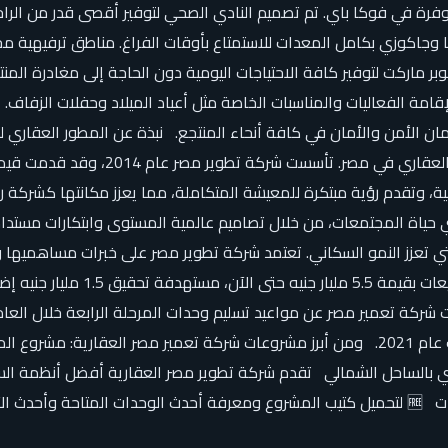
رة في فوكا باي. تم تصميم النادي الصحي لتوفير أقصى قدر من الراح
سبا وجاكوزي بكامل المعدات للاستمتاع بأوقات الفراغ. مناطق ترفيهية
ر ماركت لتوفير كافة الاحتياجات اليومية دون الحاجة إلى مغادرة المنت
الفعاليات والمناسبات الخاصة مثل أعياد الميلاد وحفلات الزفاف. ي
مان الأمن والأمان في كافة أنحاء المنتجع. نبذة عن المطور العقاري
من تطوير شركة تطوير مصر، إحدى الشركات
نية، وتقدم رؤية مبتكرة للمعيشة المتكاملة، مما يعزز مكانتها كشركة
ي حياة المجتمعات، من خلال تصاميم عالمية المستوى وابتكارات مستدامة.
لتي تعزز النمو السكاني. تعتمد شركة تطوير مصر على خبرات مساهميها
(التي ضمت 700 وحدة) عام 2020، وتم تسليم المرحلة الثالثة في صيف عام 2021. ومن أبرز مشروعات 
باي بالساحل الشمالي تقدم شركة تطوير مصر العقارية أفضل أنظمة الس