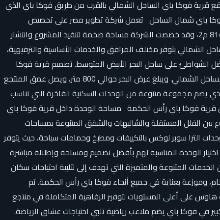
تقع قرية فوكا باي الساحل الشمالي بالقرب من طريق فوكا باي الذي
م من فوكا باي الساحل الشمالي منطقة منتجع فوكا باي شمال الساحل تعمل شركة تطوير مصر على تخصيص
مساحة ضخمة لإقامة مشروع قرية فوكا باي وتنفيذ المشروع على مساحة تقدر بحوالي 194 فدان وهي مساحة ضخمة تعادل حوالي 814.800 م2، وقد خصصت الشركة مساحة ضخمة لتنفيذ المشروع وانتشار
ساحل الشمالي بتوفر مختلف المرافق والخدمات الأساسية والترفيهية،
ضل الشواطئ على ساحل البحر الأبيض المتوسط. تصميم قرية فوكا
باي الساحل الشمالي تنقسم قرية فوكا باي الساحل الشمالي إلى 4 أجزاء وتقدم خدمات محددة ومختلفة في كل جزء من قرية فوكا باي الساحل الشمالي. ويبلغ عرض البحر حوالي 800 متر، ويصل عمق المنتجع
س الذي يضم مجموعة متنوعة من الوحدات السكنية الفاخرة التي تناسب
خل قرية فوكا باي رأس الحكمة مساحة الوحدة داخل قرية فوكا باي
ع بين الفلل المستقلة والشاليهات والشقق المتنوعة بمساحات
يتم تسليم وحدات الترا سوبر لوكس بالتكييفات ومطبخ وحمامات سباحة، حيث يتوفر
ريد يتيح لجميع عملائها اختيار الوحدة المناسبة لهم بأفضل تصميم ومساحة وإطلالة مباشرة
خدمات المتنوعة والمتميزة التي تهدف إلى لتلبية احتياجات سكان
ام، وموزعة بعناية في جميع أنحاء فوكا باي رأس الحكمة. تم
الكلوب هاوس على أعلى المستويات لتوفير الرفاهية المتكاملة في منتجع
ر في فوكا باي يضم ملاعب رياضية تلبي احتياجات عشاق الرياضة.