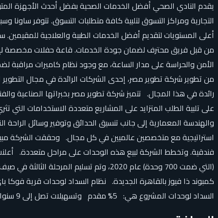
يقدم النادي الصحي أفضل الخدمات الصحية بفضل أحدث الأجهزة المتوف
التجارية ومراكز التسوق لتلبية كافة متطلبات التسوق. تتوفر ساونا و
أعلى المستويات لتقديم أفضل الخدمات الطبية والعلاجية للمقيمين. سوب
من قبل فريق محترف لضمان جودة الخدمات. قاعة حفلات مخصصة لإقامة 
الأمن والحراسة على مدار الساعة، مع وجود نظام كاميرات مراقبة لض
رائدة في هذا المجال. تتميز شركة تطوير مصر بخبراتها الصناعية والف
على تلبية الطلب المتزايد على المشاريع متعددة الاستخدامات التي تثر
والهندسة المعمارية إلى جانب تنسيق الحدائق وتوفير وسائل الراحة ا
كمبوند ذا فيوز بالقاهرة الجديدة. نظام السداد لوحدات قرية فوكا 
السداد لوحدات المشروع هي: 5% مقدم وتسهيلات تصل إلى 9 سنوات 🆓 لتحميل كتيب المشروع ومعرفة أحدث الوحدات المتاحة وأحدث الأسعار تواصل معنا عبر الرقم أو نموذج التواصل.