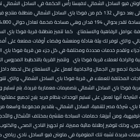
اونتن فيو الساحل الشمالي لافيستا رأس الحكمة في الساحل الشمالي 
يربط القاهرة ومرسى مطروح والعلمين الجديدة يقع طريق العلمين على بعد حوالي 132 ك
كافة عوامل الرفاهية والاستمتاع. كما تتميز منطقة قرية فوكا باي ال
مالي، والتي توفر لك بيئة هادئة ومنعشة وقضاء أوقات ممتعة على أف
الخصوصية والراحة لعملاء قرية فوكا باي وتتميز القرية بالتخطيط المدرو
ساحرة تجمع بين الجمال والجاذبية تعمل على الاستمتاع بكل لحظة دا
ات المختلفة للعملاء في قرية فوكا باي الساحل الشمالي، والتي تتنو
ر مساحات متنوعة داخل قرية فوكا باي الساحل الشمالي بتصميمات معمارية فريدة. 
ين هاوس بمساحات تبدأ من 80 م إلى 444 م، وأكدت الشركة أنها تعمل على تسليم الوحدات بنظام ف
باي، شركة مصر للتنمية، الساحل الشمالي، بتقديم مجموعة واسعة من ال
ترفيهية، ومن أبرزها: حمامات السباحة منتشرة بمختلف الأشكال والأحج
كريستال لاجون، وذلك لتوفير إطلالة مائية مميزة. تم تجهيز النادي الصحي و
ات فريدة تشبه تلك المتوفرة في ماونتن فيو الساحل. نادي رياضي كبي