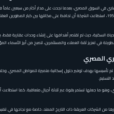
قاري في السوق المصري، بعدما نجحت على مدار أكثر من سبعين عاماً في
تركت بصمة واضحة في مختلف المدن المصرية. ومنذ انطلاقها عام 1954، استطاعت الشركة أن تحافظ على 
ياة السكنية، حيث لم تقتصر أهدافها على إنشاء وحدات عقارية فقط، ب
ويلة في تعزيز ثقة العملاء والمستثمرين، لتصبح من أبرز الأسماء الم
اري المصري
ن تم تأسيسها بهدف توفير حلول إسكانية متميزة للمواطن المصري. وخل
التسليم.
ي، وهو ما جعلها تستمر بقوة عبر ثلاثة أجيال متعاقبة. كما استطاعت
ا من الشركات العريقة ذات التاريخ الممتد، خاصة مع نجاحها في تنفي