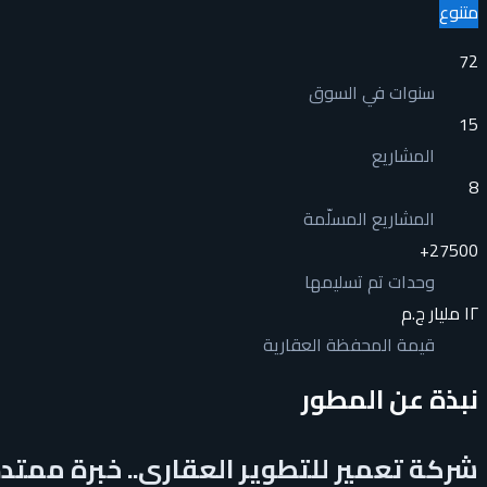
متنوع
72
سنوات في السوق
15
المشاريع
8
المشاريع المسلّمة
+
27500
وحدات تم تسليمها
١٢ مليار ج.م
قيمة المحفظة العقارية
نبذة عن المطور
شركة تعمير للتطوير العقاري.. خبرة ممت