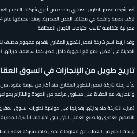
تُعد شركة تعمير للتطوير العقاري واحدة من أعرق شركات التطوير الع
عمرانية متكاملة تناسب احتياجات الأجيال المختلفة.
وقد ارتبط اسم شركة تعمير للتطوير العقاري بتقديم مفهوم مختلف للح
الحديثة في أفضل المواقع الحيوية داخل مصر. كما ساهمت خبراتها الط
تاريخ طويل من الإنجازات في السوق العق
بدأت رحلة شركة تعمير للتطوير العقاري منذ أكثر من سبعة عقود، حي
والتجارية، مع الحفاظ على مستوى مرتفع من الجودة والالتزام بمواعيد 
تميزت الشركة منذ بدايتها بقدرتها على مواكبة تطورات السوق العقار
التصميم العصري والطابع العملي الذي يلبي احتياجات الأسرة المصرية.
ويبحث الكثير من العملاء عن معلومات تخص صاحب شركة تعمير باعتباره