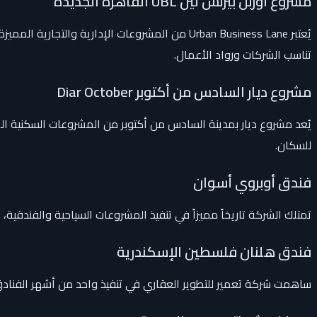
مشروع أوربن بيزنس لين UBL القاهرة الجديدة
يُعتبر Urban Business Lane من المشروعات الإدا
تناسب الشركات ورواد الأعمال.
مشروع ديار السادس من أكتوبر Diar October
يُعد مشروع ديار بمدينة السادس من أكتوبر من المشروعات السكنية ال
للسكان.
فندق أوبروي أسوان
تمتلك الشركة تاريخاً مميزاً في تنفيذ المشروعات السياحية والفندقية
فندق هلنان فلسطين الإسكندرية
ساهمت شركة تعمير للتطوير العقاري في تنفيذ واحد من أشهر الفنادق ال