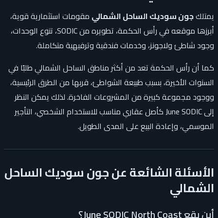
يمتلك
جون سوديك الساحل الشمالي
مقومات استثمارية قوية،
أبرزها موقعه في رأس الحكمة، تطويره من SODIC، تنوع الوحدات،
وجود شاطئ ولاجونز، وخدمات فندقية وترفيهية متكاملة.
كما أن رأس الحكمة تعد من أكثر مناطق الساحل الشمالي طلبًا في
السنوات الأخيرة، بسبب طبيعة الشواطئ، قربها من الطرق الرئيسية،
ووجود مجموعة كبيرة من المشروعات الفاخرة. لذلك يمكن النظر
إلى June SODIC كأصل عقاري مناسب للاستخدام الشخصي، التأجير
الموسمي، وإعادة البيع على المدى الطويل.
الأسئلة الشائعة عن جون سوديك الساحل
الشمالي
أين يقع June SODIC North Coast؟