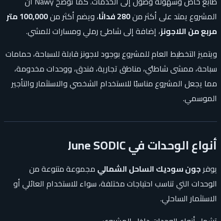
طابع خاص وسهولة وصول إلى الخدمات. كما توضح Nawy أن
المشروع يمتد على أكثر من
280 فدانًا
، ويضم أكثر من
100,000 متر
مربع من اللاجونز
، إضافة إلى شاطئ رملي ومسارات للمشي.
ويتميز التخطيط العام للمشروع بوجود لاجونز قابلة للسباحة، حمامات
سباحة، ممشى شاطئي، مناطق تجارية، فندق، ووحدات مخدومة،
مما يجعل المشروع مناسبًا للاستخدام الشخصي والاستثمار والتأجير
الموسمي.
أنواع الوحدات في June SODIC
يوفر
جون سوديك الساحل الشمالي
مجموعة متنوعة من
الوحدات التي تناسب احتياجات مختلفة، سواء للاستخدام العائلي أو
الاستثمار الساحلي.