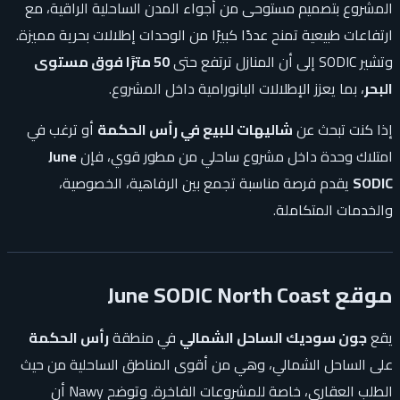
المشروع بتصميم مستوحى من أجواء المدن الساحلية الراقية، مع
ارتفاعات طبيعية تمنح عددًا كبيرًا من الوحدات إطلالات بحرية مميزة.
وتشير SODIC إلى أن المنازل ترتفع حتى
50 مترًا فوق مستوى
البحر
، بما يعزز الإطلالات البانورامية داخل المشروع.
إذا كنت تبحث عن
شاليهات للبيع في رأس الحكمة
أو ترغب في
امتلاك وحدة داخل مشروع ساحلي من مطور قوي، فإن
June
SODIC
يقدم فرصة مناسبة تجمع بين الرفاهية، الخصوصية،
والخدمات المتكاملة.
موقع June SODIC North Coast
يقع
جون سوديك الساحل الشمالي
في منطقة
رأس الحكمة
على الساحل الشمالي، وهي من أقوى المناطق الساحلية من حيث
الطلب العقاري، خاصة للمشروعات الفاخرة. وتوضح Nawy أن