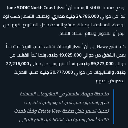
توضح صفحة SODIC الرسمية أن أسعار
June SODIC North Coast
تبدأ من حوالي
24,786,000 جنيه مصري
. وتختلف الأسعار حسب نوع
الوحدة، المساحة، الإطلالة، موقع الوحدة داخل المشروع، قربها من
البحر أو اللاجونز، ونظام السداد المتاح.
كما تشير Nawy إلى أن أسعار الوحدات تختلف حسب النوع؛ حيث تبدأ
بعض الشقق من حوالي
19,025,000 جنيه
، بينما تبدأ الفيلات من
حوالي
89,273,000 جنيه
، وتبدأ البنتهاوس من حوالي
27,216,000
جنيه
، والشاليهات من حوالي
30,777,000 جنيه
حسب التحديث
المعروض لديهم.
ملاحظة مهمة: الأسعار في المشروعات الساحلية
تتغير باستمرار حسب المرحلة والتوافر، لذلك يجب
تحديث السعر داخل صفحة Estate View وفقًا لأحدث
قائمة أسعار رسمية من SODIC قبل النشر النهائي.