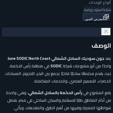
أنواع الوحدات
شقة
استوديو
فيلا
معرض الصور
الوصف
يعد
جون سوديك الساحل الشمالي June SODIC North Coast
واحدًا من أبرز مشروعات شركة
SODIC
في منطقة رأس الحكمة،
حيث يقدم مجتمعًا ساحليًا فاخرًا يجمع بين البحر، اللاجونز، المساحات
الخضراء، التصميم العصري، والخدمات المتكاملة.
يقع المشروع في
رأس الحكمة بالساحل الشمالي
، وهي واحدة
من أكثر المناطق طلبًا للاستثمار والسكن الساحلي في مصر، بفضل
شواطئها المميزة وقربها من أهم الطرق والمنتجعات. ويأتي