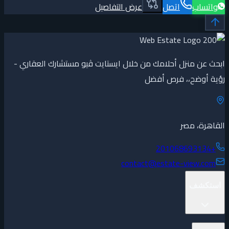
واتساب
اتصل
عرض التفاصيل
ابحث عن منزل أحلامك من خلال ايستايت ڤيو مستشارك العقاري -
رؤية أوضح،، فرص أفضل
القاهرة، مصر
+201068693134
contact@estate-view.com
استكشف