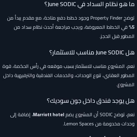
ما هو نظام السداد في June SODIC؟
توضح Property Finder وجود خطط دفع متاحة، مع مقدم يبدأ من
5%
في الخطط المعروضة، ويجب مراجعة أحدث نظام سداد من
المطور قبل الحجز.
هل June SODIC مناسب للاستثمار؟
نعم، المشروع مناسب للاستثمار بسبب موقعه في رأس الحكمة، قوة
المطور العقاري، تنوع الوحدات، والخدمات الفندقية والترفيهية داخل
المشروع.
هل يوجد فندق داخل جون سوديك؟
نعم، توضح SODIC أن المشروع يضم
Marriott hotel
، إضافة إلى
وحدات مخدومة من Lemon Spaces.