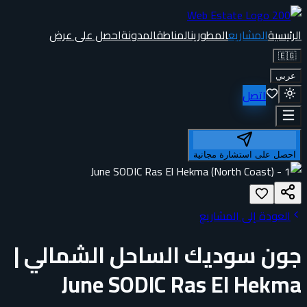
الرئيسية
المشاريع
المطورين
المناطق
المدونة
احصل على عرض
🇪🇬
عربي
اتصل
احصل على استشارة مجانية
العودة إلى المشاريع
جون سوديك الساحل الشمالي |
June SODIC Ras El Hekma