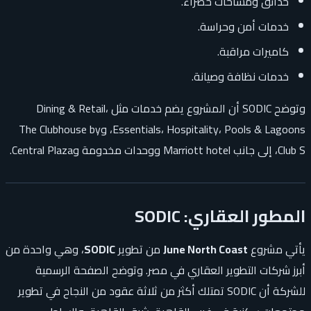
حدائق ومساحات خضراء.
خدمات أمن وحراسة.
كاميرات مراقبة.
خدمات نظافة وصيانة.
وتوضح SODIC أن المشروع يضم خدمات مثل Dining & Retail،
Essentials، Hospitality، Pools & Lagoons، وThe Clubhouse by
Club S، إلى جانب Marriott hotel ووحدات مخدومة وCentral Plaza.
المطور العقاري: SODIC
يأتي مشروع
June North Coast
من تطوير
SODIC
، وهي واحدة من
أبرز شركات التطوير العقاري في مصر. وتوضح الصفحة الرسمية
للشركة أن SODIC تمتلك أكثر من ثلاثة عقود من النجاح في تطوير