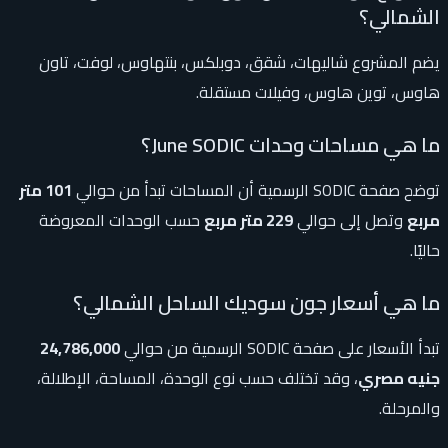
الشمالي؟
يضم المشروع شاليهات، شقق، دوبلكس، بنتهاوس، لوفت، تاون
هاوس، توين هاوس، وفيلات مستقلة.
ما هي مساحات وحدات June SODIC؟
توضح صفحة SODIC الرسمية أن المساحات تبدأ من حوالي
101 متر
مربع
وتصل إلى حوالي
229 متر مربع
حسب الوحدات المعروضة
حاليًا.
ما هي أسعار جون سوديك الساحل الشمالي؟
تبدأ الأسعار على صفحة SODIC الرسمية من حوالي
24,786,000
جنيه مصري
، وقد تختلف حسب نوع الوحدة، المساحة، الإطلالة،
والمرحلة.