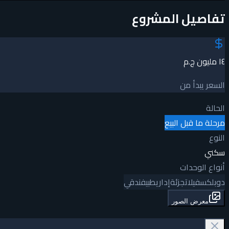
تفاصيل المشروع
١٤ مليون ج.م
السعر يبدأ من
الحالة
مرحلة ما قبل البيع
النوع
سكني
أنواع الوحدات
دوبلكس
فيلا
تجزئة
إداري
طبي
فندقي
معرض الصور