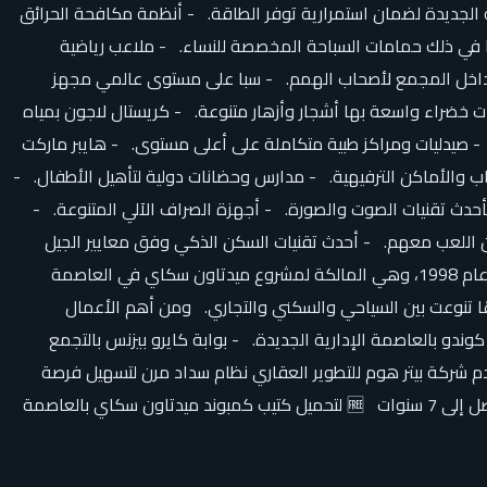
 الجديدة لضمان استمرارية توفر الطاقة. - أنظمة مكافحة الحرائق
 في ذلك حمامات السباحة المخصصة للنساء. - ملاعب رياضية
ل داخل المجمع لأصحاب الهمم. - سبا على مستوى عالمي مجهز
 خضراء واسعة بها أشجار وأزهار متنوعة. - كريستال لاجون بمياه
- صيدليات ومراكز طبية متكاملة على أعلى مستوى. - هايبر ماركت
يدة. - جراجات واسعة لوقوف السيارات. - منطقة للأطفال (Kids Area) مجهزة بأحدث الألعاب والأماكن الترفيهية. - مدارس وحضانات دولية لتأهيل الأطفال. -
حدث تقنيات الصوت والصورة. - أجهزة الصراف الآلي المتنوعة. -
اكن اللعب معهم. - أحدث تقنيات السكن الذكي وفق معايير الجيل
الرابع. نبذة مختصرة عن المطور العقاري لكمبوند ميدتاون سكاي العاصمة الإدارية الجديدة تأسست شركة بيتر هوم جروب للتطوير العقاري عام 1998، وهي المالكة لمشروع ميدتاون سكاي في العاصمة
رصت الشركة منذ تأسيسها على تقديم أفضل الخدمات في المجال العقاري، وقدمت حتى الآن لعملائها أكثر من 15 مشروعًا تنوعت بين السياحي والسكني والتجاري. ومن أهم الأعمال
دو بالعاصمة الإدارية الجديدة. - بوابة كايرو بيزنس بالتجمع
م شركة بيتر هوم للتطوير العقاري نظام سداد مرن لتسهيل فرصة
تملك وحدة سكنية في كمبوند ميدتاون سكاي العاصمة الإدارية الجديدة، حيث يكون نظام السداد للوحدات كالآتي: 10% مقدم تسهيلات تصل إلى 7 سنوات 🆓 لتحميل كتيب كمبوند ميدتاون سكاي بالعاصمة