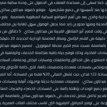
مستمر، كما تسعى إلى مساعدة العملاء في الحصول على وحدة سكنية ممي
 تاريخها منذ تأسيسها في جميع مشاريعها. موقع كمبوند ميدتاون سكا
ارية والذي يعد من أهم المواقع السكنية المطلوبة بالعاصمة يقع ك
ب من أهم المعالم الحيوية بالمدينة ومنها محور بن زايد مما يجعل الوصول سهل للغاية
تساعدك على استكمال المشروع جم
من النهر الآخر والذي
برا بالعاصمة. مسجد مصر الكبير. محطة المونوريل. تصميم كمبوند ميد
ساحات الفاخرة، وذلك لتوفير حياة راقية متكاملة الخدمات والرفاهية
ص مساحات خضراء طبيعية تزيد عن 80% من مساحة المشروع، مثل الحدائق والمتنزهات ومسارات الرك
بلكس بمساحات متعددة وتصميمات رائعة، لتلبي كافة الأذواق واحتياج
على المساحات الخضراء والبحيرات الصناعية. تم تصميم المشروع
تتمتع جميع الوحدات بإطلالة رائعة على المساحات الخضراء والبحيرات ا
تقديم تكامل شامل للخدمات في كمبوند ميدتاون سكاي بالعاصمة الإداري
موعة على توفير المرافق الترفيهية التي تناسب مختلف الفئات العمر