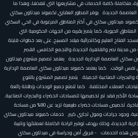
زة، متكاملة كافة الخدمات في مشاريعها التي تنفذها، وهذا ما
ي العاصمة الجديدة يوفر المطور العقاري لكمبوند ميدتاون سكاي
مبوند ميدتاون سكاي في أكثر المناطق المرغوبة في الحي السكني
 بين مختلف المناطق الحيوية، كما يتميز بقربه من الجهات الحكومية التي
يع معاملاتك وأوراقك الحكومية في وقت قصير. أبرز المناطق القريبة من ميدتاون سكاي 5 دقائق من مسجد الفتاح العليم وكاتدرائية ميلاد المسيح. على بعد خطوات قليلة
 يعتبر من أهم رموز العاصمة الإدارية الجديدة. 15 دقيقة من القصر الرئاسي ومطار العاصمة الإدارية الجديدة. 20 دقيقة من مدينة نصر والقاهرة الجديدة والتجمع الخامس. القصر
تاون سكاي العاصمة الإدارية الجديدة يعتمد تصميم مشروع ميدتاون
 في نفس الوقت. كما يعتمد كمبوند ميدتاون سكاي العاصمة الإدارية
ض وحمامات السباحة والبحيرات الصناعية الجميلة. يتميز تصميم المشروع بالتنوع
ات العملاء المختلفة. كما تتمتع جميع الوحدات بإطلالة رائعة
 على مساحة 122 فدان، حيث تشغل المباني 20% فقط من المساحة، أما المساحة الأكبر فقد تم تخصيصها للمساحات الخضراء والبحيرات الصناعية.
كما يوجد جراجات ومول تجاري كبير. ومن أهم مميزات تصميم كمبوند ميدتاون سكاي: تصميمات معمارية حديثة بواجهات أنيقة ومساحات فاخرة. تخصيص مساحات خضراء طبيعية تزيد عن 80% من مساحة
لصناعية. وجود جراجات ومول تجاري كبير. خدمات كمبوند ميدتاون سكاي
ة الجديدة، وذلك بهدف توفير الراحة الكاملة لعملائها وتلبية
ية. ومن هذه الخدمات: - فريق أمن وحراسة في ميدتاون سكاي