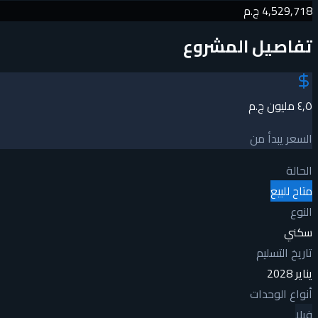
4,529,718 ج.م
تفاصيل المشروع
٤٫٥ مليون ج.م
السعر يبدأ من
الحالة
متاح للبيع
النوع
سكني
تاريخ التسليم
يناير 2028
أنواع الوحدات
فيلا