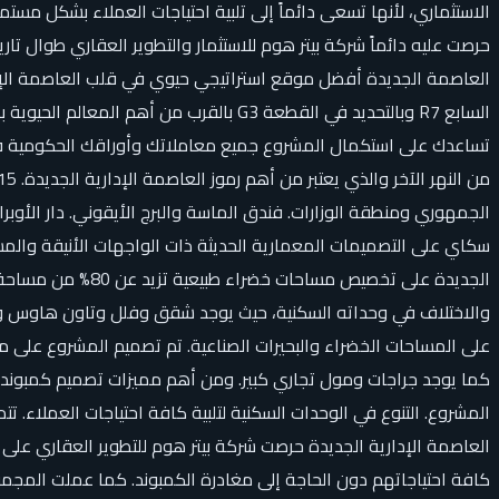
الاستثماري، لأنها تسعى دائماً إلى تلبية احتياجات العملاء بشكل 
حرصت عليه دائماً شركة بيتر هوم للاستثمار والتطوير العقاري طوال
العاصمة الجديدة أفضل موقع استراتيجي حيوي في قلب العاصمة الإد
السابع R7 وبالتحديد في القطعة G3 بالقر
الجمهوري ومنطقة الوزارات. فندق الماسة والبرج الأيقوني. دار الأو
سكاي على التصميمات المعمارية الحديثة ذات الواجهات الأنيقة والم
الجديدة على تخصي
والاختلاف في وحداته السكنية، حيث يوجد شقق وفلل وتاون هاوس ودو
المشروع. التنوع في الوحدات السكنية لتلبية كافة احتياجات العملاء. 
العاصمة الإدارية الجديدة حرصت شركة بيتر هوم للتطوير العقاري على 
كافة احتياجاتهم دون الحاجة إلى مغادرة الكمبوند. كما عملت المج