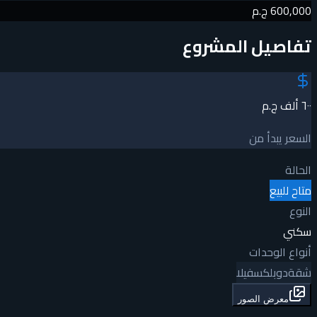
600,000 ج.م
تفاصيل المشروع
٦٠٠ ألف ج.م
السعر يبدأ من
الحالة
متاح للبيع
النوع
سكني
أنواع الوحدات
شقة
دوبلكس
فيلا
معرض الصور