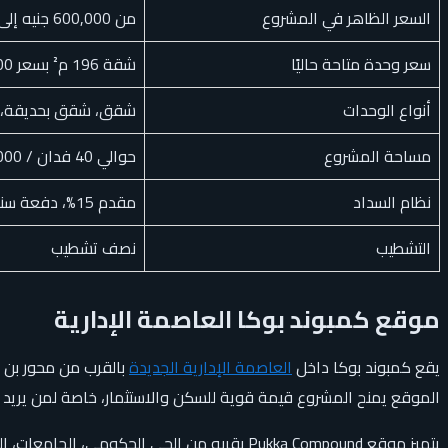
السعر الظاهر في المشروع
من 600,000 جنيه إلى 10,000,000 جنيه حسب بيانات الصفحة الحالية
سعر وحدة متاحة حاليًا
شقة 196 م² بسعر 8,820,000 جنيه
أنواع الوحدات
شقق، شقق بحديقة، د
مساحة المشروع
حوالي 40 فدان / 168,000 م²
نظام السداد
مقدم 15%، دفعة سنوية 10% بعد سنة، وتقسيط حتى 5 سنوات
التشطيب
نصف تشطيب
موقع كمبوند بوكا العاصمة الإدارية
يقع كمبوند بوكا داخل
العاصمة الإدارية الجديدة
بالقرب من محور بن ز
الموقع يمنح المشروع قيمة قوية للسكن والاستثمار، خاصة لمن يريد
يتميز موقع Pukka Compound بقربه من الحي ال