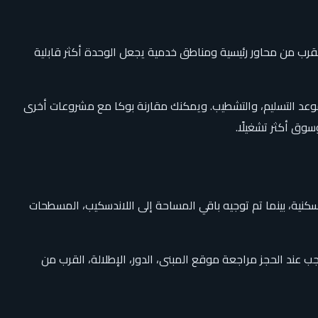
رب من محاور رئيسية ومناطق خدمية يجعل الوحدة أكثر قابلية
، موعد التسليم، والتشطيب. ويمكنك مقارنة بوكا مع مشروعات أخرى
سوق أكثر تشغيلًا.
تر مربع. تم تخصيص نسبة من المساحة للمباني السكنية، بينما تم توجيه باقي المساحة إلى اللاندسكيب، المسطحات
أنواع الوحدات. ويجب عند الحجز مراجعة موقع المبنى، الدور، الإطلالة، القرب من