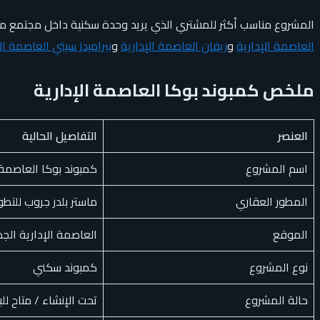
المشروع مناسب أكثر للمشتري الذي يريد وحدة سكنية داخل مجتمع مت
العاصمة الإدارية
و
ريفان العاصمة الإدارية
و
بيراميدز سيتي العاصمة ال
ملخص كمبوند بوكا العاصمة الإدارية
العنصر
التفاصيل الحالية
اسم المشروع
كمبوند بوكا العاصمة الإدارية - Capital
المطور العقاري
ماستر بلدر جروب للتطوير العقاري MBG، ويمكن 
الموقع
العاصمة الإدارية الجد
نوع المشروع
كمبوند سكني
حالة المشروع
تحت الإنشاء / متاح لل