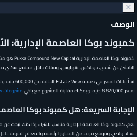
الوصف
كمبوند بوكا العاصمة الإدارية: الأ
الباحثين عن شقق، دوبلكس، بنتهاوس، وفيلات داخل مجتمع سكني مخطط ي
تبدأ بيانات السعر في صفحة Estate View الحالية من 600,000 جنيه وتصل إلى 10,000,000 جنيه حسب الوحدة، بينما يظهر مرجع عملي من الوحدات المتاحة داخل المشروع وهو
بسعر 8,820,000 جنيه. ويمكنك مقارنة المشروع مع باقي
مشروعات Estate View
الإجابة السريعة: هل كمبوند بوكا العاصمة
نعم، كمبوند بوكا العاصمة الإدارية مناسب للشراء إذا كنت تبحث عن
سداد واضح، وموقع قريب من المحاور الرئيسية والمعالم الحيوية داخل