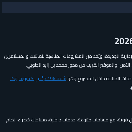
Pukka Compound Ne هو مشروع سكني متكامل من تطوير ماستر بلدر جروب MBG داخل العاصمة الإدارية الجديدة، ويُعد من المشروعات المناسبة للعائلات والمستثمرين
لأمن، والموقع القريب من محور محمد بن زايد الجنوبي.
شقة 196 م² في كمبوند بوكا
ال قوية، مع مساحات متنوعة، خدمات داخلية، مساحات خضراء، نظام