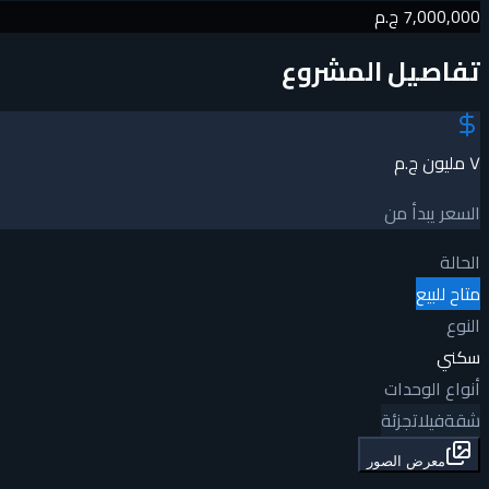
7,000,000 ج.م
تفاصيل المشروع
٧ مليون ج.م
السعر يبدأ من
الحالة
متاح للبيع
النوع
سكني
أنواع الوحدات
شقة
فيلا
تجزئة
معرض الصور