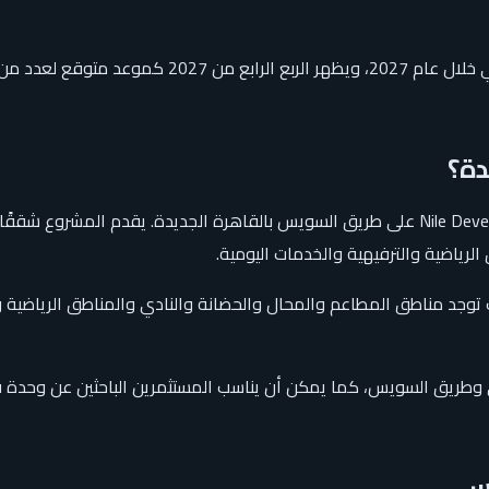
المشروع تحت الإنشاء ومتاح للبيع، مع تسليم عدد من الو
دة؟
نايل بوليفارد هو مجتمع سكني فرنسي الطابع طورته شركة Nile Developments على طريق السويس 
رياضية والترفيهية والخدمات اليومية.
توجد مناطق المطاعم والمحال والحضانة والنادي والمناطق الرياضية و
ي وطريق السويس، كما يمكن أن يناسب المستثمرين الباحثين عن وحدة ف
مس