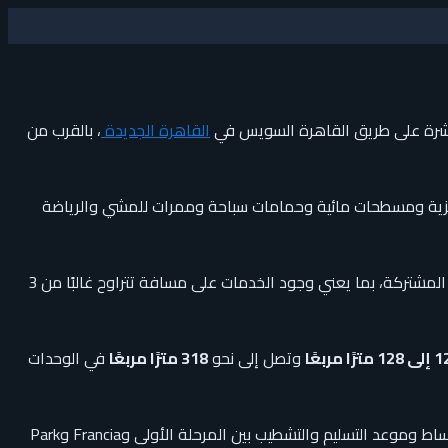
شرة على طريق القاهرة السويس في
القاهرة الجديدة
، بالقرب من
ركزية ومسطحات مائية وحمامات سباحة وممرات للمشي والرياضة
خصصت شركة النيل نحو 50% من المساحة للمكون السكني، بينما تم تخصيص النسبة الأخرى للمناطق الخدمية والتجارية والإدارية والمساحات المشتركة، بما يعني وجود الخدمات على مسافة تتراوح غالبًا من 3
مترًا مربعًا
وتصل إلى نحو
318 مترًا مربعًا
في الوحدات
. ويختلف السعر وجدول الأقساط وموعد التسليم والتشطيب بين المرحلة الأولى وFrancia وPark