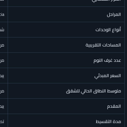
المراحل
ncia
أنواع الوحدات
شقق
المساحات التقريبية
من نحو 125–
عدد غرف النوم
من غرفة
السعر المبدئي
يبدأ من
متوسط النطاق الحالي للشقق
من نحو 7 إلى 3
المقدم
يبدأ من 5% في 
مدة التقسيط
تصل إ