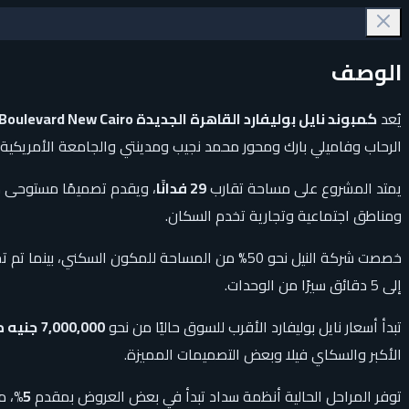
الوصف
يُعد
كمبوند نايل بوليفارد القاهرة الجديدة Nile Boulevard New Cairo
الرحاب وفاميلي بارك ومحور محمد نجيب ومدينتي والجامعة الأمريكية.
يمتد المشروع على مساحة تقارب
29 فدانًا
، ويقدم تصميمًا مستوحى م
ومناطق اجتماعية وتجارية تخدم السكان.
إلى 5 دقائق سيرًا من الوحدات.
تبدأ أسعار نايل بوليفارد الأقرب للسوق حاليًا من نحو
7,000,000 جنيه مصري
الأكبر والسكاي فيلا وبعض التصميمات المميزة.
توفر المراحل الحالية أنظمة سداد تبدأ في بعض العروض بمقدم
5%
، م