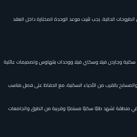
حدات والمباني خلال عام 2027، ويظهر الربع الرابع من 2027 كموعد متوقع لعدد من الطروحات الحالية. يجب تثبيت موعد الوحدة المختارة داخل العقد
بالقاهرة الجديدة. يقدم المشروع شققًا سكنية وجاردن فيلا وسكاي فيلا ووحدات بنتهاوس وتصميمات عائلية
المسابح بالقرب من الأحياء السكنية، مع الحفاظ على فصل مناسب
ي منطقة تشهد طلبًا سكنيًا مستمرًا وقريبة من الطرق والجامعات