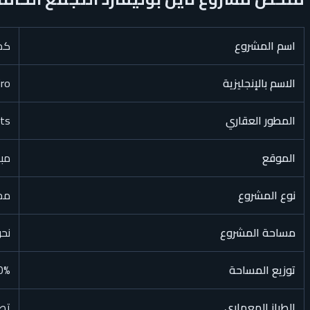
اسم المشروع
كمب
الاسم بالإنجليزية
iro
المطور العقاري
ments
الموقع
مبا
نوع المشروع
مجت
مساحة المشروع
نحو 29 ف
توزيع المساحة
50% مكون سكني و50% خدمات تجار
الطراز المعماري
تص