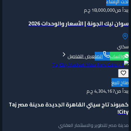
تحت الإنشاء
يبدأ من
18,000,000 ج.م
سوان ليك الجونة | الأسعار والوحدات 2026
سكني
واتساب
اتصل
عرض التفاصيل
متاح للبيع
يبدأ من
4,304,167 ج.م
كمبوند تاج سيتي القاهرة الجديدة مدينة مصر Taj
City!
مدينة مصر للتطوير والاستثمار العقاري