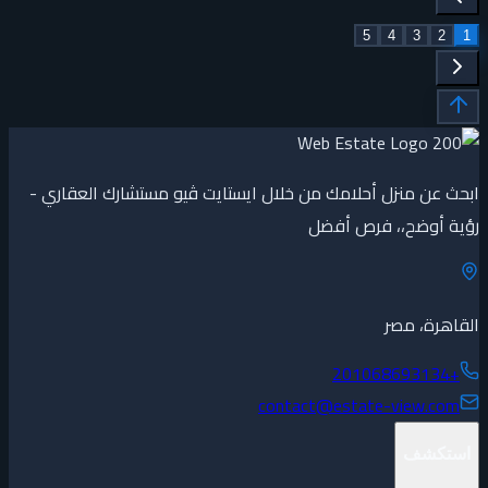
5
4
3
2
1
ابحث عن منزل أحلامك من خلال ايستايت ڤيو مستشارك العقاري -
رؤية أوضح،، فرص أفضل
القاهرة، مصر
+201068693134
contact@estate-view.com
استكشف