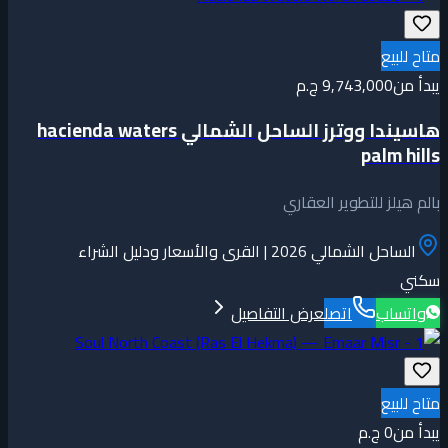
متاح للبيع
يبدأ من
9,743,000 ج.م
هاسيندا ووترز الساحل الشمالي hacienda waters
palm hills
بالم هيلز للتطوير العقاري
الساحل الشمالي 2026 | القرى والأسعار ودليل الشراء
سكني
واتساب
اتصل
عرض التفاصيل
متاح للبيع
يبدأ من
0 ج.م