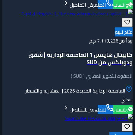
واتساب
اتصل
عرض التفاصيل
متاح للبيع
يبدأ من
7,113,226 ج.م
كابيتال هايتس 1 العاصمة الإدارية | شقق
ودوبلكس من SUD
الصفوه للتطوير العقاري ( SUD )
العاصمة الإدارية الجديدة 2026 | المشاريع والأسعار
سكني
واتساب
اتصل
عرض التفاصيل